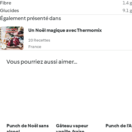
Fibre
1.4 g
Glucides
9.1 g
Également présenté dans
Un Noël magique avec Thermomix
20 Recettes
France
Vous pourriez aussi aimer...
Punch de Noël sans
Gâteau vapeur
Punch de l'
alcool
vanille, fraise,