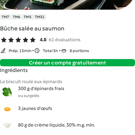
TM7
TM6
TM5
TM31
Bûche salée au saumon
4.8
61 évaluations
Prép. 15min
Total 3h
8 portions
Créer un compte gratuitement
Ingrédients
Le biscuit roulé aux épinards
300 g d'épinards frais
ou surgelés
3 jaunes d'œufs
80 g de crème liquide, 30% m.g. min.