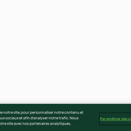
 notre site, pour personnaliser notre contenu et
ux sociaux et afin d’analyser notre trafic. Nous
Paramètres des c
re site avec nos partenaires analytiques,