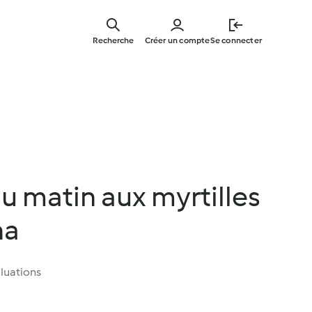
Skip
to
Recherche
Créer un compte
Se connecter
main
content
 matin aux myrtilles
ha
luations