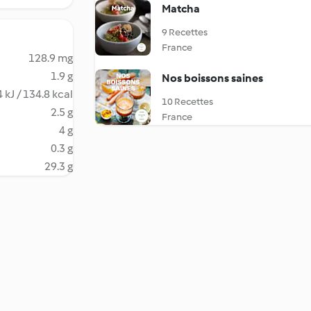
Matcha
9 Recettes
France
128.9 mg
1.9 g
Nos boissons saines
 kJ / 134.8 kcal
10 Recettes
2.5 g
France
4 g
0.3 g
29.3 g