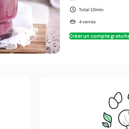
Total 10min
4 verres
Créer un compte gratui