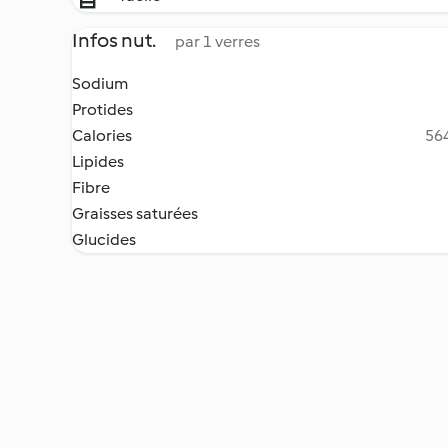
Infos nut.
par 1 verres
Sodium
Protides
Calories
564
Lipides
Fibre
Graisses saturées
Glucides