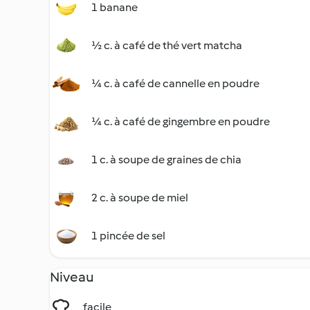
1 banane
½ c. à café de thé vert matcha
¼ c. à café de cannelle en poudre
¼ c. à café de gingembre en poudre
1 c. à soupe de graines de chia
2 c. à soupe de miel
1 pincée de sel
Niveau
facile