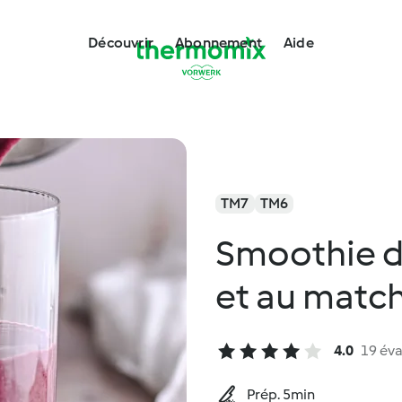
Découvrir
Abonnement
Aide
TM7
TM6
Smoothie du
et au matc
4.0
19 éva
Prép. 5min