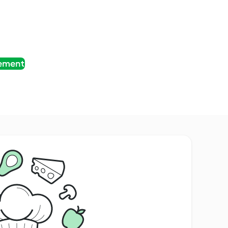
tement