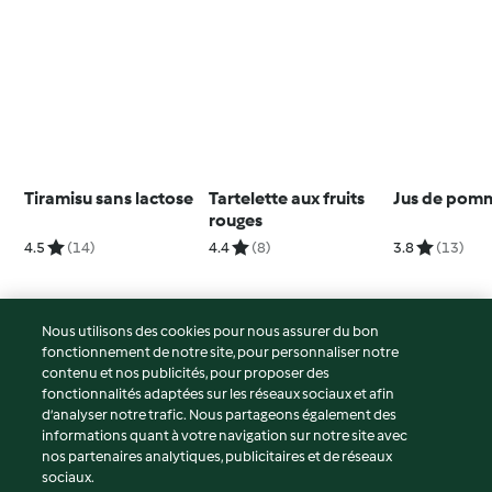
Tiramisu sans lactose
Tartelette aux fruits
Jus de pom
rouges
4.5
(14)
4.4
(8)
3.8
(13)
Nous utilisons des cookies pour nous assurer du bon
fonctionnement de notre site, pour personnaliser notre
© Copyright 2026
contenu et nos publicités, pour proposer des
fonctionnalités adaptées sur les réseaux sociaux et afin
Conditions d'utilisation
d’analyser notre trafic. Nous partageons également des
Politique de confidentialité
informations quant à votre navigation sur notre site avec
Non-responsabilité
nos partenaires analytiques, publicitaires et de réseaux
sociaux.
Mentions légales