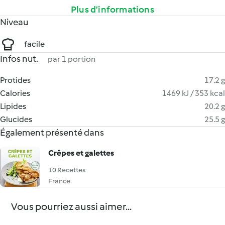
Plus d’informations
Niveau
facile
Infos nut.
par 1 portion
Protides
17.2 g
Calories
1469 kJ / 353 kcal
Lipides
20.2 g
Glucides
25.5 g
Également présenté dans
Crêpes et galettes
10 Recettes
France
Vous pourriez aussi aimer...