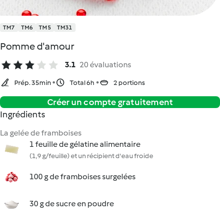
TM7
TM6
TM5
TM31
Pomme d'amour
3.1
20 évaluations
Prép. 35min
Total 6h
2 portions
Créer un compte gratuitement
Ingrédients
La gelée de framboises
1 feuille de gélatine alimentaire
(1,9 g/feuille) et un récipient d'eau froide
100 g de framboises surgelées
30 g de sucre en poudre