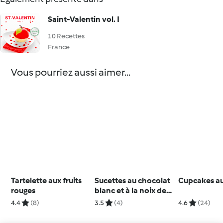
Saint-Valentin vol. I
10 Recettes
France
Vous pourriez aussi aimer...
Tartelette aux fruits
Sucettes au chocolat
Cupcakes au
rouges
blanc et à la noix de
coco
4.4
(8)
3.5
(4)
4.6
(24)