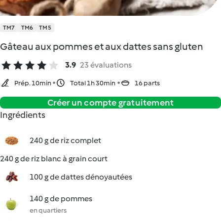
TM7
TM6
TM5
Gâteau aux pommes et aux dattes sans gluten
3.9
23 évaluations
Prép. 10min
Total 1h 30min
16 parts
Créer un compte gratuitement
Ingrédients
240 g de riz complet
240 g de riz blanc à grain court
100 g de dattes dénoyautées
140 g de pommes
en quartiers