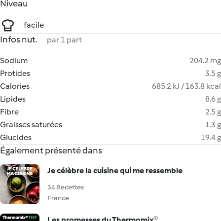
Niveau
facile
Infos nut.
par 1 part
Sodium
204.2 mg
Protides
3.5 g
Calories
685.2 kJ / 163.8 kcal
Lipides
8.6 g
Fibre
2.5 g
Graisses saturées
1.3 g
Glucides
19.4 g
Également présenté dans
Je célèbre la cuisine qui me ressemble
34 Recettes
France
Les promesses du Thermomix®