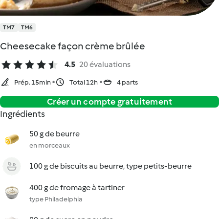
TM7
TM6
Cheesecake façon crème brûlée
4.5
20 évaluations
Prép. 15min
Total 12h
4 parts
Créer un compte gratuitement
Ingrédients
50 g de beurre
en morceaux
100 g de biscuits au beurre, type petits-beurre
400 g de fromage à tartiner
type Philadelphia