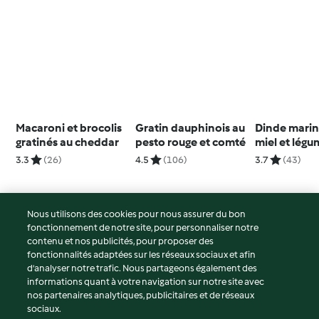
Macaroni et brocolis
Gratin dauphinois au
Dinde marin
gratinés au cheddar
pesto rouge et comté
miel et légu
3.3
(26)
4.5
(106)
3.7
(43)
Nous utilisons des cookies pour nous assurer du bon
fonctionnement de notre site, pour personnaliser notre
© Copyright 2026
contenu et nos publicités, pour proposer des
fonctionnalités adaptées sur les réseaux sociaux et afin
Conditions d'utilisation
d’analyser notre trafic. Nous partageons également des
Politique de confidentialité
informations quant à votre navigation sur notre site avec
Non-responsabilité
nos partenaires analytiques, publicitaires et de réseaux
sociaux.
Mentions légales