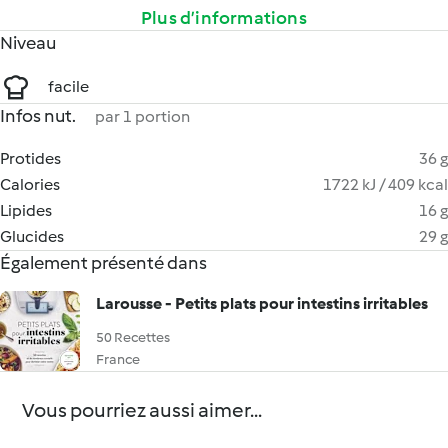
Plus d’informations
Niveau
facile
Infos nut.
par 1 portion
Protides
36 g
Calories
1722 kJ / 409 kcal
Lipides
16 g
Glucides
29 g
Également présenté dans
Larousse - Petits plats pour intestins irritables
50 Recettes
France
Vous pourriez aussi aimer...