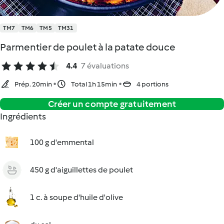
TM7
TM6
TM5
TM31
Parmentier de poulet à la patate douce
4.4
7 évaluations
Prép. 20min
Total 1h 15min
4 portions
Créer un compte gratuitement
Ingrédients
100 g d'emmental
450 g d'aiguillettes de poulet
1 c. à soupe d'huile d'olive