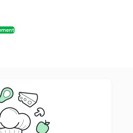
tement