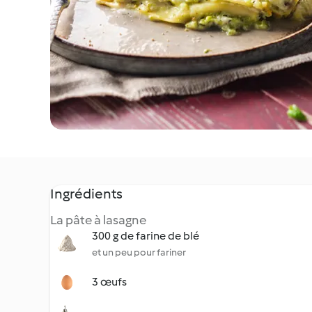
Ingrédients
La pâte à lasagne
300 g de farine de blé
et un peu pour fariner
3 œufs