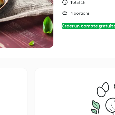
Total 1h
4 portions
Créer un compte gratui