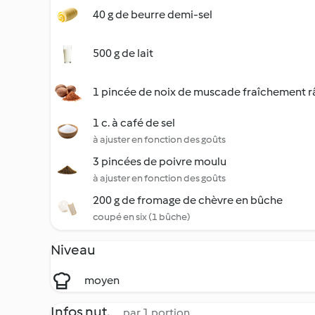
40 g de beurre demi-sel
500 g de lait
1 pincée de noix de muscade fraîchement 
1 c. à café de sel
à ajuster en fonction des goûts
3 pincées de poivre moulu
à ajuster en fonction des goûts
200 g de fromage de chèvre en bûche
coupé en six (1 bûche)
Niveau
moyen
Infos nut.
par 1 portion