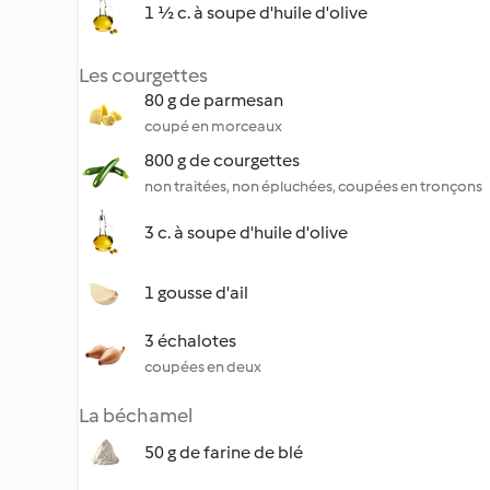
1 ½ c. à soupe d'huile d'olive
Les courgettes
80 g de parmesan
coupé en morceaux
800 g de courgettes
non traitées, non épluchées, coupées en tronçons
3 c. à soupe d'huile d'olive
1 gousse d'ail
3 échalotes
coupées en deux
La béchamel
50 g de farine de blé