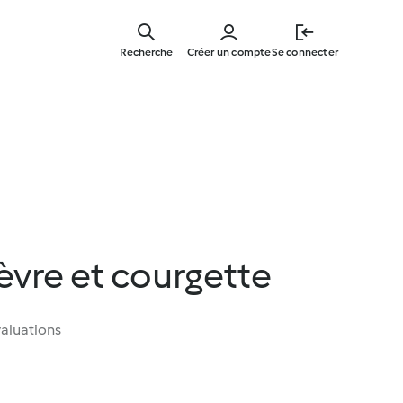
Skip
to
Recherche
Créer un compte
Se connecter
main
content
vre et courgette
aluations