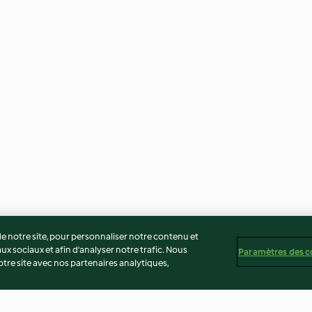
 notre site, pour personnaliser notre contenu et
ux sociaux et afin d’analyser notre trafic. Nous
Paramètres des c
re site avec nos partenaires analytiques,