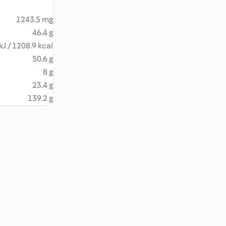
1243.5 mg
46.4 g
kJ / 1208.9 kcal
50.6 g
8 g
23.4 g
139.2 g