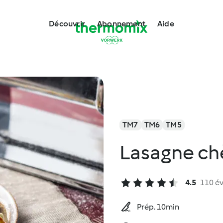
Découvrir
Abonnement
Aide
TM7
TM6
TM5
Lasagne chè
4.5
110 év
Prép. 10min