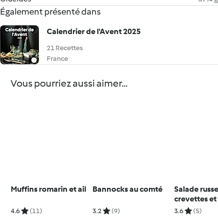
Également présenté dans
Calendrier de l'Avent 2025
21 Recettes
France
Vous pourriez aussi aimer...
Muffins romarin et ail
Bannocks au comté
Salade russ
crevettes et
4.6
(11)
3.2
(9)
3.6
(5)