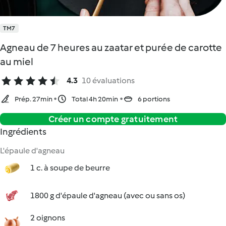
TM7
Agneau de 7 heures au zaatar et purée de carotte
au miel
4.3
10 évaluations
Prép. 27min
Total 4h 20min
6 portions
Créer un compte gratuitement
Ingrédients
L'épaule d'agneau
1 c. à soupe de beurre
1800 g d'épaule d'agneau (avec ou sans os)
2 oignons