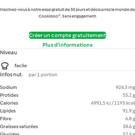
Inscrivez-vous à notre essai gratuit de 30 jours et découvrez le monde de
Cookidoo®. Sans engagement.
Créer un compte gratuitement
Plus d’informations
Niveau
facile
Infos nut.
par 1 portion
Sodium
924.3 mg
Protides
55.1 g
Calories
4991.5 kJ / 1193 kcal
Lipides
91.9 g
Fibre
6.8 g
Graisses saturées
38.6 g
Glucides
37.4 g