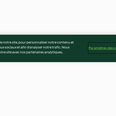
 notre site, pour personnaliser notre contenu et
ux sociaux et afin d’analyser notre trafic. Nous
Paramètres des c
re site avec nos partenaires analytiques,
ité)
Galette des rois à la crème
Gâteau magique 
d'amande
4.5
(549)
4.0
(464)