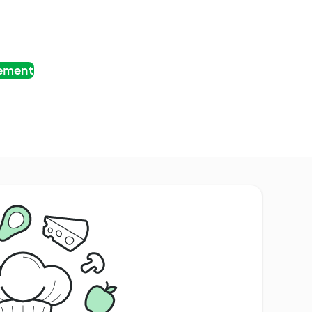
tement