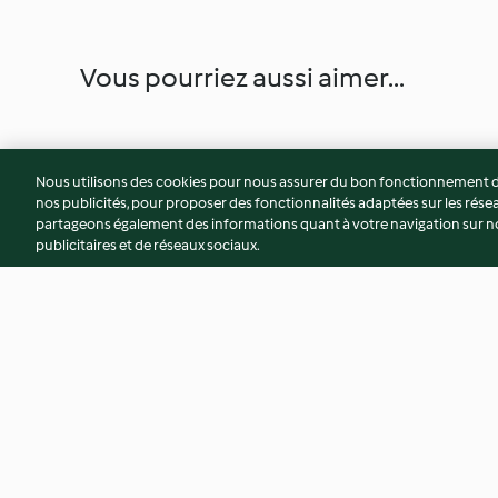
Vous pourriez aussi aimer...
Nous utilisons des cookies pour nous assurer du bon fonctionnement de
nos publicités, pour proposer des fonctionnalités adaptées sur les résea
partageons également des informations quant à votre navigation sur not
publicitaires et de réseaux sociaux.
Ganache au chocolat
Pain au lait (Simplic
4.7
(187)
4.6
(908)