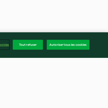
ookies
Tout refuser
Autoriser tous les cookies
à la vanille
Pâte à tartiner express
4.5
(1.2K)