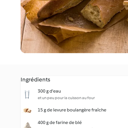
Ingrédients
300 g d'eau
et un peu pour la cuisson au four
15 g de levure boulangère fraîche
400 g de farine de blé