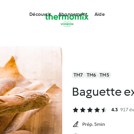
Découvrir
Abonnement
Aide
TM7
TM6
TM5
Baguette e
4.3
917 év
Prép. 5min