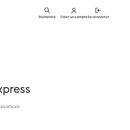
Skip
to
Recherche
Créer un compte
Se connecter
main
content
xpress
aluations