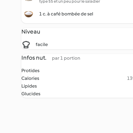
type 55 et un peu pour le saladier
1 c. à café bombée de sel
Niveau
facile
Infos nut.
par 1 portion
Protides
Calories
13
Lipides
Glucides