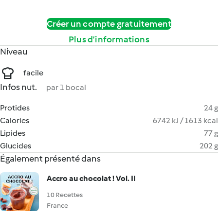
Créer un compte gratuitement
Plus d’informations
Niveau
facile
Infos nut.
par 1 bocal
Protides
24 g
Calories
6742 kJ / 1613 kcal
Lipides
77 g
Glucides
202 g
Également présenté dans
Accro au chocolat ! Vol. II
10 Recettes
France