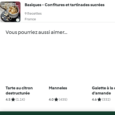
Basiques - Confitures et tartinades sucrées
9 Recettes
France
Vous pourriez aussi aimer...
Tarte au citron
Manneles
Galette à la
destructurée
d'amande
4.5
(1.1K)
4.0
(435)
4.6
(332)