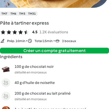
TM7
TM6
TM5
TM31
Pâte à tartiner express
4.5
1.2K évaluations
Prép. 10min
Total 15min
2 bocaux
Créer un compte gratuitement
Ingrédients
100 g de chocolat noir
détaillé en morceaux
40 g d'huile de noisette
200 g de chocolat au lait praliné
détaillé en morceaux