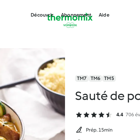
Découvrir
Abonnement
Aide
TM7
TM6
TM5
Sauté de po
4.4
706 év
Prép. 15min