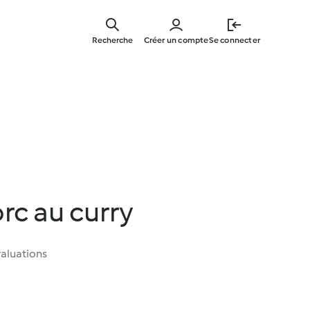
Skip
to
Recherche
Créer un compte
Se connecter
main
content
rc au curry
aluations