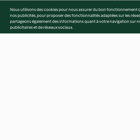
Nous utilisons des cookies pour nous assurer du bon fonctionnement de
nos publicités, pour proposer des fonctionnalités adaptées sur les résea
partageons également des informations quant à votre navigation sur not
publicitaires et de réseaux sociaux.
Blanquette de volaille à
Courgettes farcies
l'estragon (nouvelle recette)
3.5
(599)
4.6
(665)
© Copyright 2026
Conditions d'utilisation
Politique de confidentiali