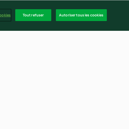
ookies
Tout refuser
Autoriser tous les cookies
izo-tomate
Courgette au jambon
4.5
(596)
frança
ntenu du rapport
Résilier le contrat