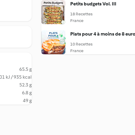
Petits budgets Vol. III
18 Recettes
France
Plats pour 4 à moins de 8 eur
10 Recettes
France
65.5 g
01 kJ / 935 kcal
52.3 g
6.8 g
49 g