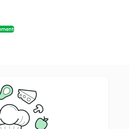
tement