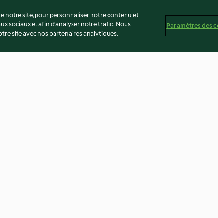
 notre site, pour personnaliser notre contenu et
ux sociaux et afin d’analyser notre trafic. Nous
Paramètres des c
re site avec nos partenaires analytiques,
Filet mignon de porc à la
Cabillaud chor
moutarde et pommes de terre
4.3
(888)
4.6
(731)
té
Non-responsabilité
Mentions légales
Cookies
Co