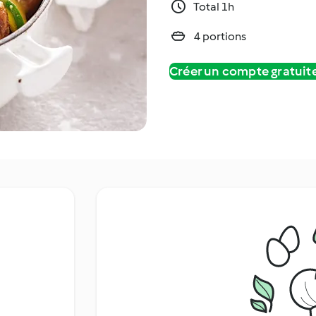
Total 1h
4 portions
Créer un compte gratui