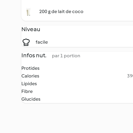
200 g de lait de coco
Niveau
facile
Infos nut.
par 1 portion
Protides
Calories
39
Lipides
Fibre
Glucides