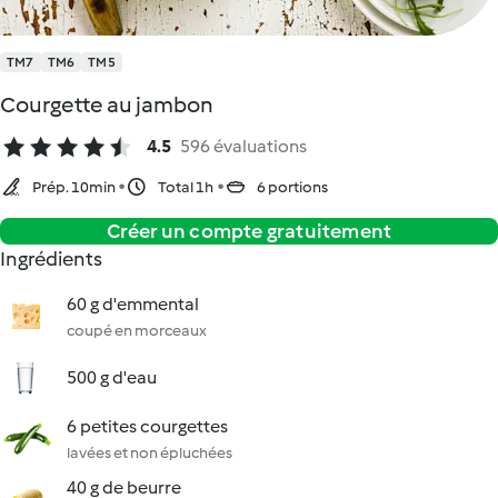
TM7
TM6
TM5
Courgette au jambon
4.5
596 évaluations
Prép. 10min
Total 1h
6 portions
Créer un compte gratuitement
Ingrédients
60 g d'emmental
coupé en morceaux
500 g d'eau
6 petites courgettes
lavées et non épluchées
40 g de beurre