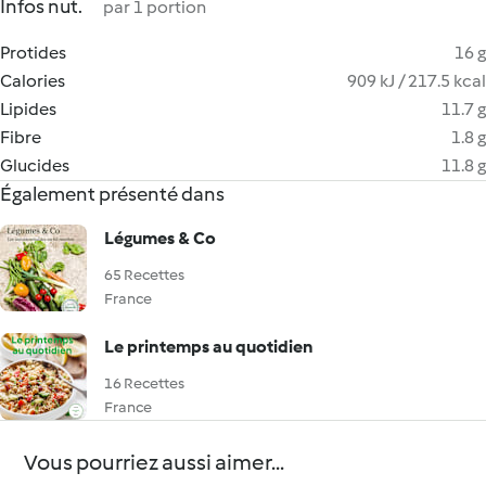
Infos nut.
par 1 portion
Protides
16 g
Calories
909 kJ / 217.5 kcal
Lipides
11.7 g
Fibre
1.8 g
Glucides
11.8 g
Également présenté dans
Légumes & Co
65 Recettes
France
Le printemps au quotidien
16 Recettes
France
Vous pourriez aussi aimer...