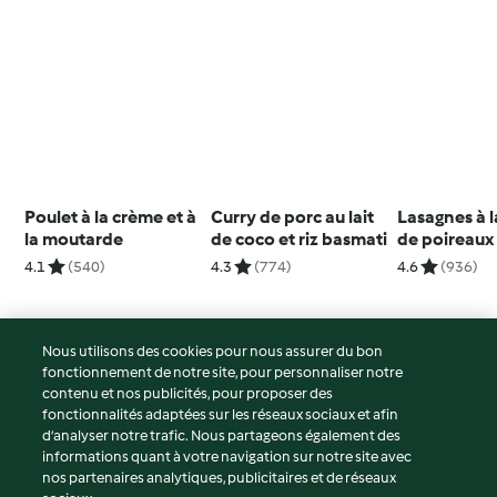
Poulet à la crème et à
Curry de porc au lait
Lasagnes à 
la moutarde
de coco et riz basmati
de poireaux
4.1
(540)
4.3
(774)
4.6
(936)
Nous utilisons des cookies pour nous assurer du bon
fonctionnement de notre site, pour personnaliser notre
© Copyright 2026
contenu et nos publicités, pour proposer des
fonctionnalités adaptées sur les réseaux sociaux et afin
Conditions d'utilisation
d’analyser notre trafic. Nous partageons également des
Politique de confidentialité
informations quant à votre navigation sur notre site avec
Non-responsabilité
nos partenaires analytiques, publicitaires et de réseaux