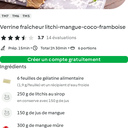
TM7
TM6
TM5
Verrine fraîcheur litchi-mangue-coco-framboise
3.7
14 évaluations
Prép. 15min
Total 2h 30min
6 portions
Créer un compte gratuitement
Ingrédients
6 feuilles de gélatine alimentaire
(1,9 g/feuille) et un récipient d'eau froide
250 g de litchis au sirop
en conserve avec 150 g de jus
150 g de jus de mangue
300 g de mangue mûre