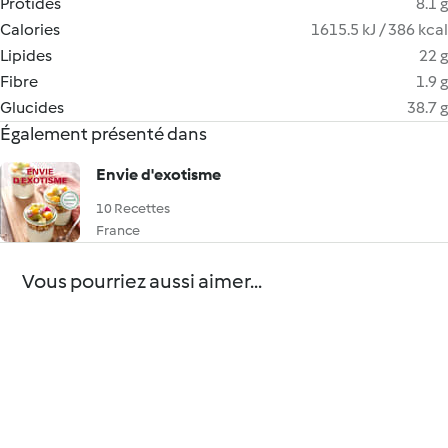
Protides
8.1 g
Calories
1615.5 kJ / 386 kcal
Lipides
22 g
Fibre
1.9 g
Glucides
38.7 g
Également présenté dans
Envie d'exotisme
10 Recettes
France
Vous pourriez aussi aimer...