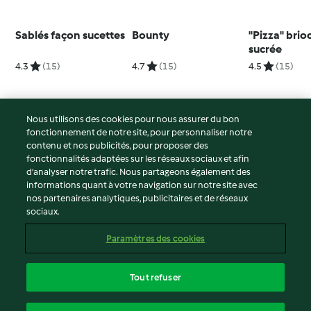
Sablés façon sucettes
Bounty
"Pizza" bri
sucrée
4.3
(15)
4.7
(15)
4.5
(15)
Nous utilisons des cookies pour nous assurer du bon
fonctionnement de notre site, pour personnaliser notre
© Copyright 2026
contenu et nos publicités, pour proposer des
fonctionnalités adaptées sur les réseaux sociaux et afin
Conditions d'utilisation
d’analyser notre trafic. Nous partageons également des
Politique de confidentialité
informations quant à votre navigation sur notre site avec
Non-responsabilité
nos partenaires analytiques, publicitaires et de réseaux
sociaux.
Mentions légales
Cookies
Paramètres des cookies
Contenu du rapport
Résilier le contrat
Tout refuser
Déclaration d'accessibilité