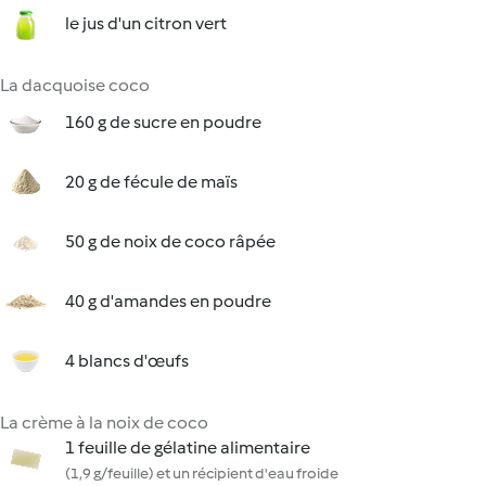
le jus d'un citron vert
La dacquoise coco
160 g de sucre en poudre
20 g de fécule de maïs
50 g de noix de coco râpée
40 g d'amandes en poudre
4 blancs d'œufs
La crème à la noix de coco
1 feuille de gélatine alimentaire
(1,9 g/feuille) et un récipient d'eau froide