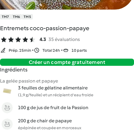
TM7
TM6
TM5
Entremets coco-passion-papaye
4.3
35 évaluations
Prép. 25min
Total 24h
10 parts
Créer un compte gratuitement
Ingrédients
La gelée passion et papaye
3 feuilles de gélatine alimentaire
(1,9 g/feuille) et un récipient d'eau froide
100 g de jus de fruit de la Passion
200 g de chair de papaye
épépinée et coupée en morceaux