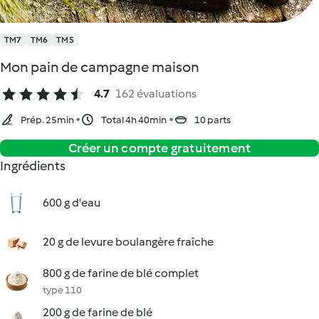
TM7
TM6
TM5
Mon pain de campagne maison
4.7
162 évaluations
Prép. 25min
Total 4h 40min
10 parts
Créer un compte gratuitement
Ingrédients
600 g d'eau
20 g de levure boulangère fraîche
800 g de farine de blé complet
type 110
200 g de farine de blé