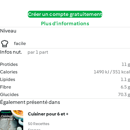
Créer un compte gratuitement
Plus d’informations
Niveau
facile
Infos nut.
par 1 part
Protides
11 g
Calories
1490 kJ / 351 kcal
Lipides
1.1 g
Fibre
6.5 g
Glucides
70.3 g
Également présenté dans
Cuisiner pour 6 et +
50 Recettes