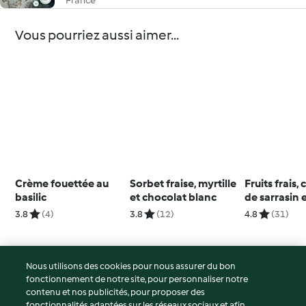
France
Vous pourriez aussi aimer...
Crème fouettée au
Sorbet fraise, myrtille
Fruits frais,
basilic
et chocolat blanc
de sarrasin 
chantilly
3.8
(4)
3.8
(12)
4.8
(31)
Nous utilisons des cookies pour nous assurer du bon
fonctionnement de notre site, pour personnaliser notre
© Copyright 2026
contenu et nos publicités, pour proposer des
fonctionnalités adaptées sur les réseaux sociaux et afin