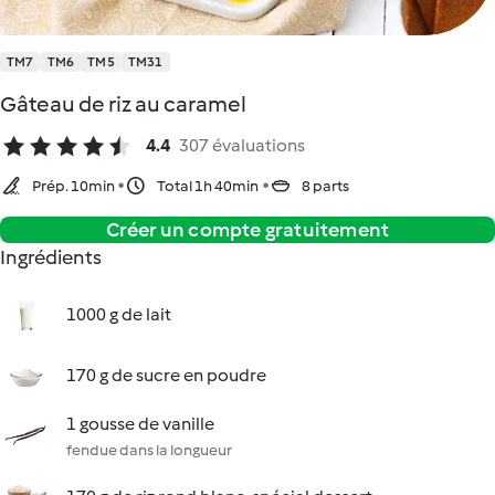
TM7
TM6
TM5
TM31
Gâteau de riz au caramel
4.4
307 évaluations
Prép. 10min
Total 1h 40min
8 parts
Créer un compte gratuitement
Ingrédients
1000 g de lait
170 g de sucre en poudre
1 gousse de vanille
fendue dans la longueur