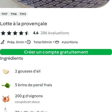
TM7
TM6
TM5
Lotte à la provençale
4.6
286 évaluations
Prép. 5min
Total 50min
4 portions
Créer un compte gratuitement
Ingrédients
2 gousses d'ail
5 brins de persil frais
200 g d'oignons
coupés en deux