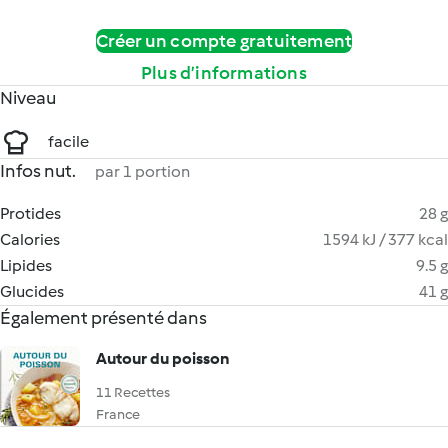
Créer un compte gratuitement
Plus d’informations
Niveau
facile
Infos nut.
par 1 portion
Protides
28 g
Calories
1594 kJ / 377 kcal
Lipides
9.5 g
Glucides
41 g
Également présenté dans
Autour du poisson
11 Recettes
France