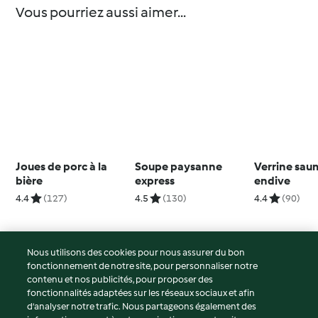
Vous pourriez aussi aimer...
Joues de porc à la
Soupe paysanne
Verrine sa
bière
express
endive
4.4
(127)
4.5
(130)
4.4
(90)
Nous utilisons des cookies pour nous assurer du bon
fonctionnement de notre site, pour personnaliser notre
© Copyright 2026
contenu et nos publicités, pour proposer des
fonctionnalités adaptées sur les réseaux sociaux et afin
Conditions d'utilisation
d’analyser notre trafic. Nous partageons également des
Politique de confidentialité