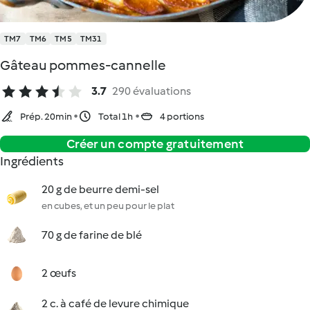
TM7
TM6
TM5
TM31
Gâteau pommes-cannelle
3.7
290 évaluations
Prép. 20min
Total 1h
4 portions
Créer un compte gratuitement
Ingrédients
20 g de beurre demi-sel
en cubes, et un peu pour le plat
70 g de farine de blé
2 œufs
2 c. à café de levure chimique