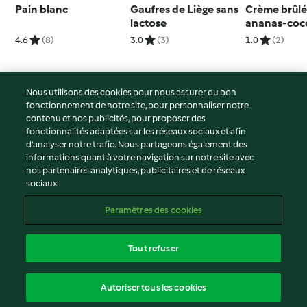
Pain blanc
Gaufres de Liège sans
Crème brûl
lactose
ananas-coc
sucre ajouté
4.6
(8)
3.0
(3)
1.0
(2)
Nous utilisons des cookies pour nous assurer du bon
fonctionnement de notre site, pour personnaliser notre
© Copyright 2026
contenu et nos publicités, pour proposer des
fonctionnalités adaptées sur les réseaux sociaux et afin
Conditions d'utilisation
d’analyser notre trafic. Nous partageons également des
Politique de confidentialité
informations quant à votre navigation sur notre site avec
Non-responsabilité
nos partenaires analytiques, publicitaires et de réseaux
sociaux.
Mentions légales
Cookies
Paramètres des cookies
Contenu du rapport
Résilier le contrat
Tout refuser
Déclaration d'accessibilité
français
Autoriser tous les cookies