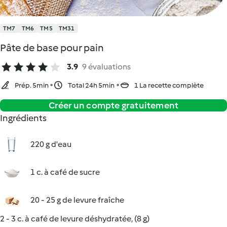
TM7
TM6
TM5
TM31
Pâte de base pour pain
3.9
9 évaluations
Prép. 5min
Total 24h 5min
1 La recette complète
Créer un compte gratuitement
Ingrédients
220 g d'eau
1 c. à café de sucre
20 - 25 g de levure fraîche
2 - 3 c. à café de levure déshydratée, (8 g)