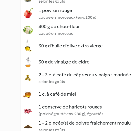
selon les goûts
1 poivron rouge
coupé en morceaux (env. 100 g)
400 g de chou-fleur
coupé en morceau
30 g d'huile d'olive extra vierge
30 g de vinaigre de cidre
2 - 3 c. à café de câpres au vinaigre, mariné
selon les goûts
1 c. à café de miel
1 conserve de haricots rouges
(poids égoutté env. 280 g), égouttés
1 - 2 pincée(s) de poivre fraîchement moulu
selon les goûts