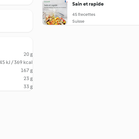
Sain et rapide
45 Recettes
Suisse
20 g
45 kJ / 369 kcal
167 g
23 g
33 g