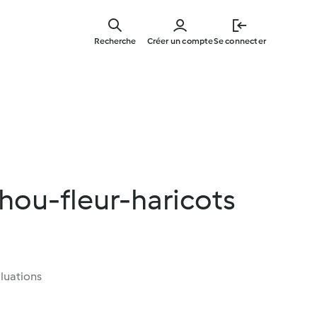
Skip
to
Recherche
Créer un compte
Se connecter
main
content
hou-fleur-haricots
luations