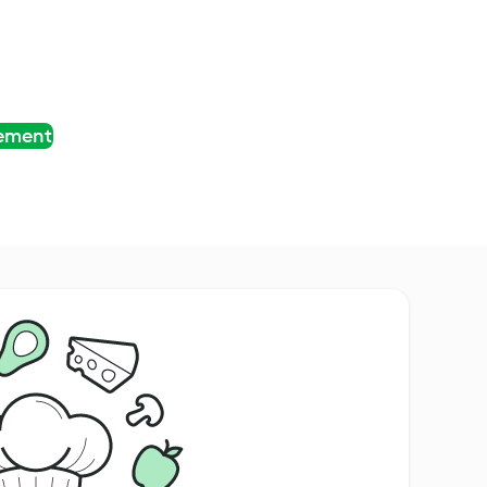
tement