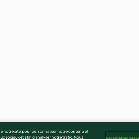
 notre site, pour personnaliser notre contenu et
ux sociaux et afin d’analyser notre trafic. Nous
Paramètres des c