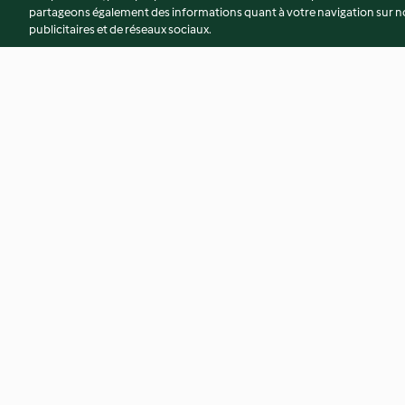
partageons également des informations quant à votre navigation sur not
publicitaires et de réseaux sociaux.
Salade de millet en verrines
Burgers aux brocoli
aux radis
3.2
(5)
4.1
(13)
© Copyright 2026
Conditions d'utilisation
Politique de confidentiali
Déclaration d'accessibilité