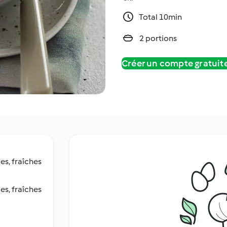
Total 10min
2 portions
Créer un compte gratui
es, fraîches
es, fraîches