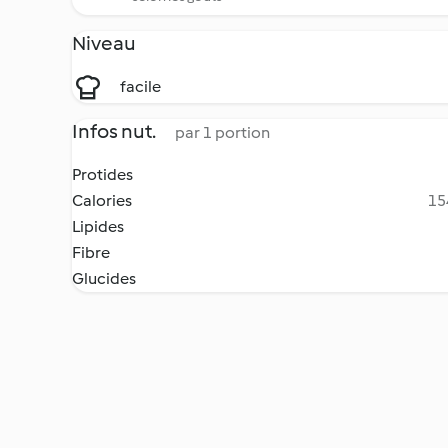
Niveau
facile
Infos nut.
par 1 portion
Protides
Calories
15
Lipides
Fibre
Glucides