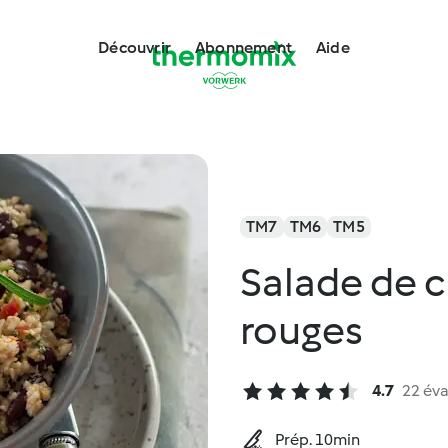
Découvrir
Abonnement
Aide
TM7
TM6
TM5
Salade de c
rouges
4.7
22 éva
Prép. 10min