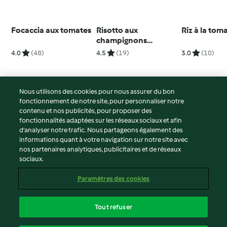
Focaccia aux tomates
Risotto aux
Riz à la tom
champignons
accompagnés d'une
4.0
(48)
4.5
(19)
3.0
(10)
salade de courge
Nous utilisons des cookies pour nous assurer du bon
fonctionnement de notre site, pour personnaliser notre
© Copyright 2026
contenu et nos publicités, pour proposer des
fonctionnalités adaptées sur les réseaux sociaux et afin
Conditions d'utilisation
d’analyser notre trafic. Nous partageons également des
Politique de confidentialité
informations quant à votre navigation sur notre site avec
Non-responsabilité
nos partenaires analytiques, publicitaires et de réseaux
sociaux.
Mentions légales
Cookies
Paramètres des cookies
Contenu du rapport
Résilier le contrat
Tout refuser
Déclaration d'accessibilité