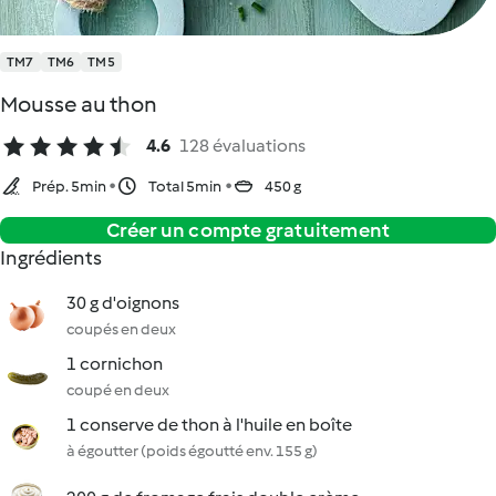
TM7
TM6
TM5
Mousse au thon
4.6
128 évaluations
Prép. 5min
Total 5min
450 g
Créer un compte gratuitement
Ingrédients
30 g d'oignons
coupés en deux
1 cornichon
coupé en deux
1 conserve de thon à l'huile en boîte
à égoutter (poids égoutté env. 155 g)