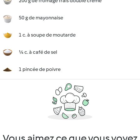
200 g de fromage frais double crème
50 g de mayonnaise
1 c. à soupe de moutarde
¼ c. à café de sel
1 pincée de poivre
Vous aimez ce que vous voyez