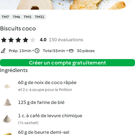
TM7
TM6
TM5
TM31
Biscuits coco
4.0
150 évaluations
Prép. 15min
Total 55min
30 pièces
Créer un compte gratuitement
Ingrédients
60 g de noix de coco râpée
et 2 c. à soupe pour la finition
125 g de farine de blé
1 c. à café de levure chimique
(½ sachet)
60 g de beurre demi-sel