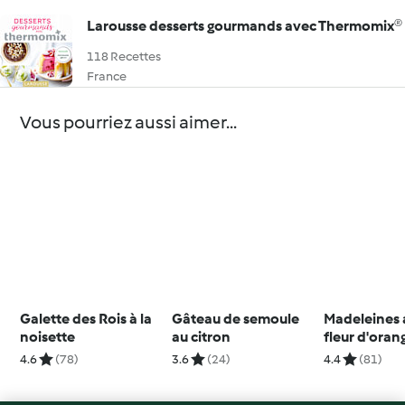
Larousse desserts gourmands avec Thermomix®
118 Recettes
France
Vous pourriez aussi aimer...
Galette des Rois à la
Gâteau de semoule
Madeleines 
noisette
au citron
fleur d'oran
4.6
(78)
3.6
(24)
4.4
(81)