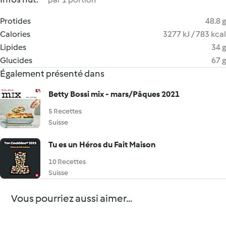
Protides
48.8 g
Calories
3277 kJ / 783 kcal
Lipides
34 g
Glucides
67 g
Également présenté dans
Betty Bossi mix - mars/Pâques 2021
5 Recettes
Suisse
Tu es un Héros du Fait Maison
10 Recettes
Suisse
Vous pourriez aussi aimer...