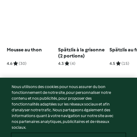
Mousse au thon
Spätzlis à la grisonne
Spätzlis au
(2 portions)
4.6
(30)
4.3
(4)
4.5
(15)
Nous utilisons des cookies pour nous assurer du bon
fonctionnement de notre site, pour personnaliser notre
© Copyright 2026
contenu et nos publicités, pour proposer des
fonctionnalités adaptées sur les réseaux sociaux et afin
Conditions d'utilisation
d’analyser notre trafic. Nous partageons également des
Politique de confidentialité
informations quant à votre navigation sur notre site avec
Non-responsabilité
nos partenaires analytiques, publicitaires et de réseaux
sociaux.
Mentions légales