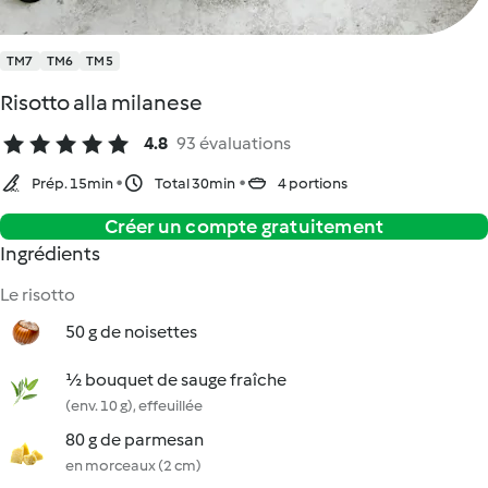
TM7
TM6
TM5
Risotto alla milanese
4.8
93 évaluations
Prép. 15min
Total 30min
4 portions
Créer un compte gratuitement
Ingrédients
Le risotto
50 g de noisettes
½ bouquet de sauge fraîche
(env. 10 g), effeuillée
80 g de parmesan
en morceaux (2 cm)