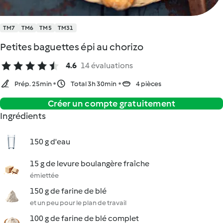
TM7
TM6
TM5
TM31
Petites baguettes épi au chorizo
4.6
14 évaluations
Prép. 25min
Total 3h 30min
4 pièces
Créer un compte gratuitement
Ingrédients
150 g d'eau
15 g de levure boulangère fraîche
émiettée
150 g de farine de blé
et un peu pour le plan de travail
100 g de farine de blé complet