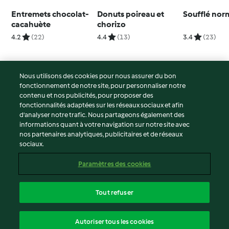
Entremets chocolat-
Donuts poireau et
Soufflé no
cacahuète
chorizo
4.2
(22)
4.4
(13)
3.4
(23)
Nous utilisons des cookies pour nous assurer du bon
fonctionnement de notre site, pour personnaliser notre
© Copyright 2026
contenu et nos publicités, pour proposer des
fonctionnalités adaptées sur les réseaux sociaux et afin
Conditions d'utilisation
d’analyser notre trafic. Nous partageons également des
Politique de confidentialité
informations quant à votre navigation sur notre site avec
Non-responsabilité
nos partenaires analytiques, publicitaires et de réseaux
sociaux.
Mentions légales
Cookies
Paramètres des cookies
Contenu du rapport
Résilier le contrat
Tout refuser
Déclaration d'accessibilité
français
Autoriser tous les cookies