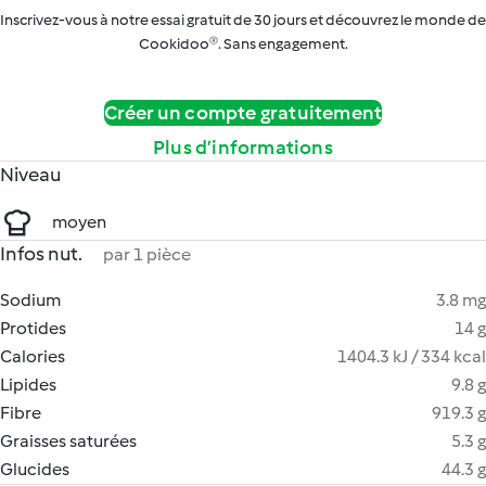
Inscrivez-vous à notre essai gratuit de 30 jours et découvrez le monde de
Cookidoo®. Sans engagement.
Créer un compte gratuitement
Plus d’informations
Niveau
moyen
Infos nut.
par 1 pièce
Sodium
3.8 mg
Protides
14 g
Calories
1404.3 kJ / 334 kcal
Lipides
9.8 g
Fibre
919.3 g
Graisses saturées
5.3 g
Glucides
44.3 g