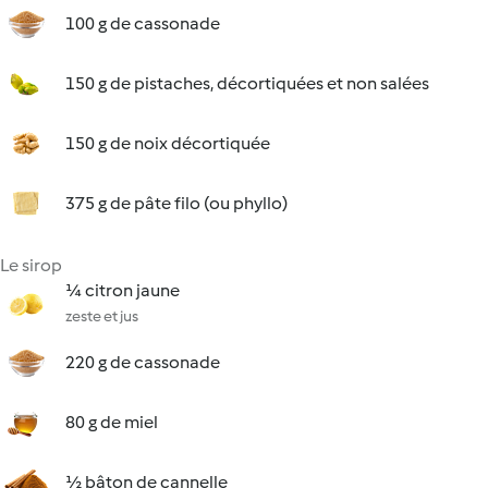
100 g de cassonade
150 g de pistaches, décortiquées et non salées
150 g de noix décortiquée
375 g de pâte filo (ou phyllo)
Le sirop
¼ citron jaune
zeste et jus
220 g de cassonade
80 g de miel
½ bâton de cannelle