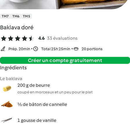
TM7
TM6
TM5
Baklava doré
4.6
33 évaluations
Prép. 20min
Total 25h 25min
20 portions
Créer un compte gratuitement
Ingrédients
Le baklava
200 g de beurre
coupé en morceaux et un peu pour le plat
½ de bâton de cannelle
1 gousse de vanille