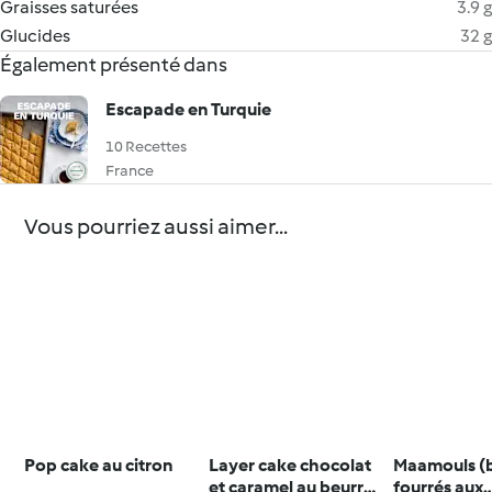
Graisses saturées
3.9 g
Glucides
32 g
Également présenté dans
Escapade en Turquie
10 Recettes
France
Vous pourriez aussi aimer...
Pop cake au citron
Layer cake chocolat
Maamouls (b
et caramel au beurre
fourrés aux