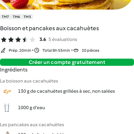
TM7
TM6
TM5
Boisson et pancakes aux cacahuètes
3.6
5 évaluations
Prép. 20min
Total 8h 55min
20 pièces
Créer un compte gratuitement
Ingrédients
La boisson aux cacahuètes
130 g de cacahuètes grillées à sec, non salées
1000 g d'eau
Les pancakes aux cacahuètes