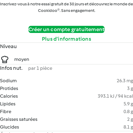
Inscrivez-vous à notre essai gratuit de 30 jours et découvrez le monde de
Cookidoo®. Sans engagement.
Créer un compte gratuitement
Plus d’informations
Niveau
moyen
Infos nut.
par 1 pièce
Sodium
26.3 mg
Protides
3 g
Calories
393.1 kJ / 94 kcal
Lipides
5.9 g
Fibre
0.8 g
Graisses saturées
2 g
Glucides
8.1 g