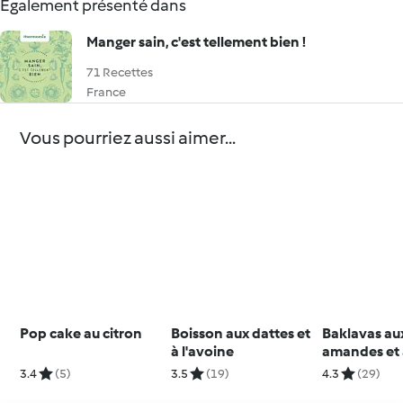
Également présenté dans
Manger sain, c'est tellement bien !
71 Recettes
France
Vous pourriez aussi aimer...
Pop cake au citron
Boisson aux dattes et
Baklavas au
à l'avoine
amandes et
pistaches
3.4
(5)
3.5
(19)
4.3
(29)