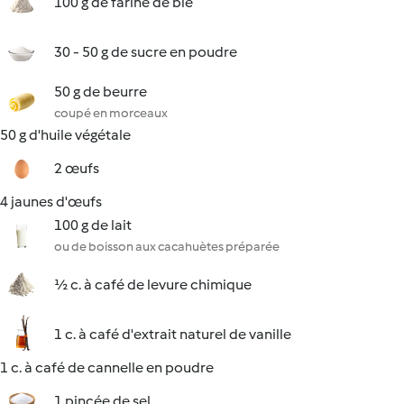
100 g de farine de blé
30 - 50 g de sucre en poudre
50 g de beurre
coupé en morceaux
50 g d'huile végétale
2 œufs
4 jaunes d'œufs
100 g de lait
ou de boisson aux cacahuètes préparée
½ c. à café de levure chimique
1 c. à café d'extrait naturel de vanille
1 c. à café de cannelle en poudre
1 pincée de sel