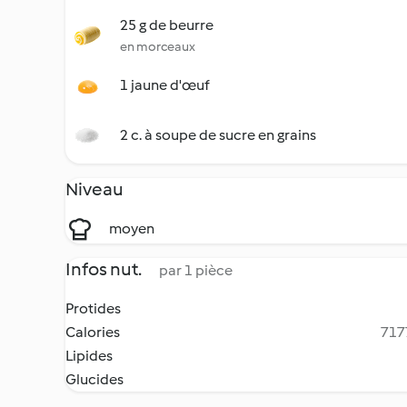
25 g de beurre
en morceaux
1 jaune d'œuf
2 c. à soupe de sucre en grains
Niveau
moyen
Infos nut.
par 1 pièce
Protides
Calories
7177
Lipides
Glucides