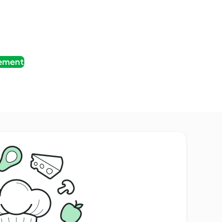
tement