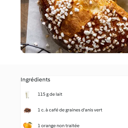
Ingrédients
115 g de lait
1 c. à café de graines d'anis vert
1 orange non traitée