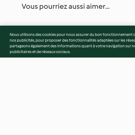
Vous pourriez aussi aimer...
Nous utilisons des cookies pour nous assurer du bon fonctionnement de
nos publicités, pour proposer des fonctionnalités adaptées sur les résea
partageons également des informations quant à votre navigation sur not
publicitaires et de réseaux sociaux.
Glace skyr vanille et framboise
Club sandwich brio
(allégée)
de framboise, chant
4.1
(7)
4.2
(5)