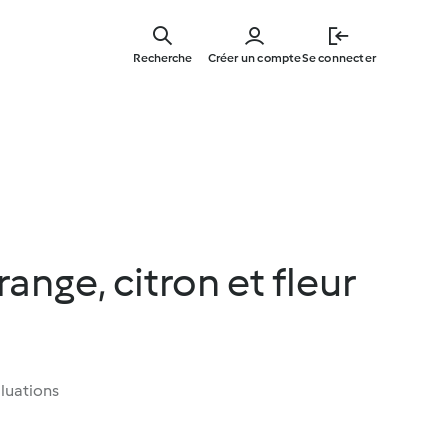
Skip
to
Recherche
Créer un compte
Se connecter
main
content
ange, citron et fleur
luations