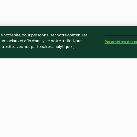
 notre site, pour personnaliser notre contenu et
ux sociaux et afin d’analyser notre trafic. Nous
Paramètres des c
re site avec nos partenaires analytiques,
ché, coulis
Mantecados (biscuits sablés
Cheesecake à l'
illy vanille
andalous)
3.5
(10)
4.6
(5)