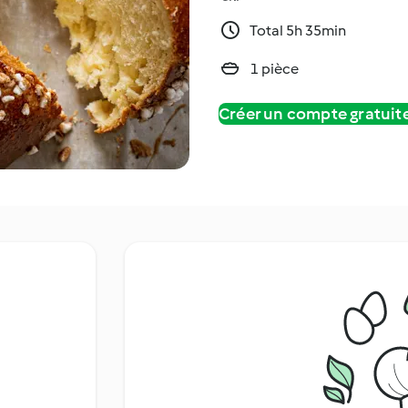
Total 5h 35min
1 pièce
Créer un compte gratui