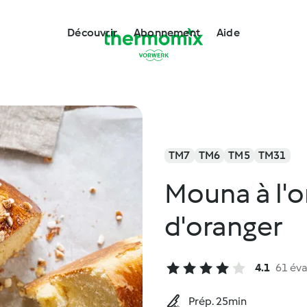
Découvrir
Abonnement
Aide
TM7
TM6
TM5
TM31
Mouna à l'or
d'oranger
4.1
61 éva
Prép. 25min