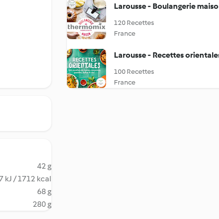
Larousse - Boulangerie mais
120 Recettes
France
Larousse - Recettes orientale
100 Recettes
France
42 g
 kJ / 1712 kcal
68 g
280 g