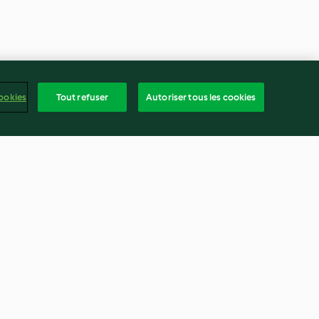
ookies
Tout refuser
Autoriser tous les cookies
avocat
Cake au citron et au pavot
2.7
(55)