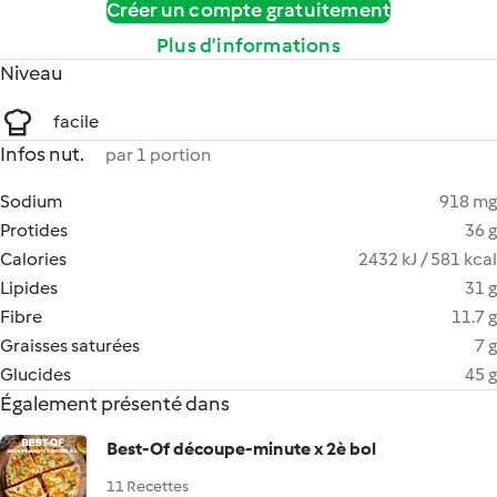
Créer un compte gratuitement
Plus d’informations
Niveau
facile
Infos nut.
par 1 portion
Sodium
918 mg
Protides
36 g
Calories
2432 kJ / 581 kcal
Lipides
31 g
Fibre
11.7 g
Graisses saturées
7 g
Glucides
45 g
Également présenté dans
Best-Of découpe-minute x 2è bol
11 Recettes