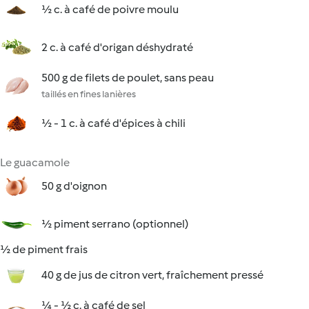
½ c. à café de poivre moulu
2 c. à café d'origan déshydraté
500 g de filets de poulet, sans peau
taillés en fines lanières
½ - 1 c. à café d'épices à chili
Le guacamole
50 g d'oignon
½ piment serrano (optionnel)
½ de piment frais
40 g de jus de citron vert, fraîchement pressé
¼ - ½ c. à café de sel