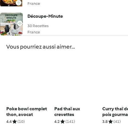
France
Découpe-Minute
30 Recettes
France
Vous pourriez aussi aimer...
Poke bowl complet
Pad thaï aux
Curry thaï 
thon, avocat
crevettes
pois gourman
4.4
(10)
4.2
(141)
3.8
(41)