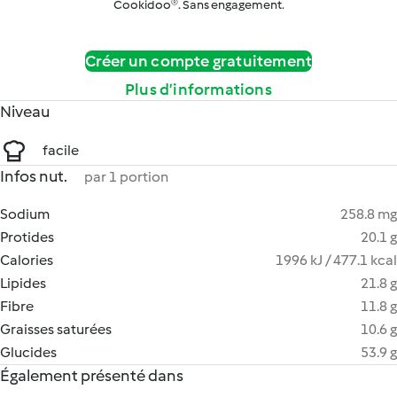
Cookidoo®. Sans engagement.
Créer un compte gratuitement
Plus d’informations
Niveau
facile
Infos nut.
par 1 portion
Sodium
258.8 mg
Protides
20.1 g
Calories
1996 kJ / 477.1 kcal
Lipides
21.8 g
Fibre
11.8 g
Graisses saturées
10.6 g
Glucides
53.9 g
Également présenté dans