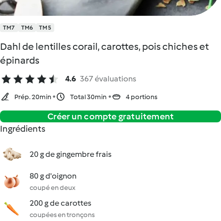
TM7
TM6
TM5
Dahl de lentilles corail, carottes, pois chiches et
épinards
4.6
367 évaluations
Prép. 20min
Total 30min
4 portions
Créer un compte gratuitement
Ingrédients
20 g de gingembre frais
80 g d'oignon
coupé en deux
200 g de carottes
coupées en tronçons