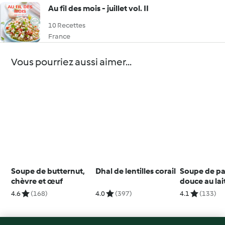
Au fil des mois - juillet vol. II
10 Recettes
France
Vous pourriez aussi aimer...
Soupe de butternut,
Dhal de lentilles corail
Soupe de pa
chèvre et œuf
douce au lai
et curry
4.6
(168)
4.0
(397)
4.1
(133)