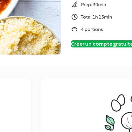
Prép. 30min
Total 1h 15min
4 portions
Créer un compte gratui