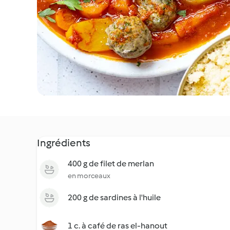
Ingrédients
400 g de filet de merlan
en morceaux
200 g de sardines à l'huile
1 c. à café de ras el-hanout