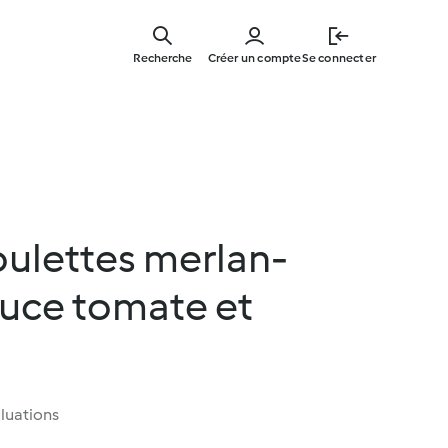
Skip
to
Recherche
Créer un compte
Se connecter
main
content
oulettes merlan-
auce tomate et
luations