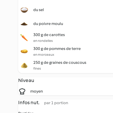
du sel
du poivre moulu
300 g de carottes
en rondelles
300 g de pommes de terre
en morceaux
250 g de graines de couscous
fines
Niveau
moyen
Infos nut.
par 1 portion