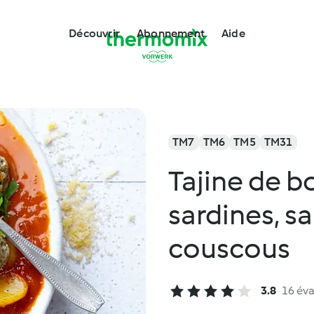
Découvrir
Abonnement
Aide
TM7
TM6
TM5
TM31
Tajine de b
sardines, s
couscous
3.8
16 éva