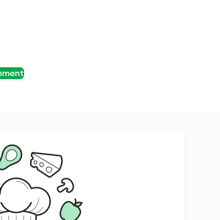
tement