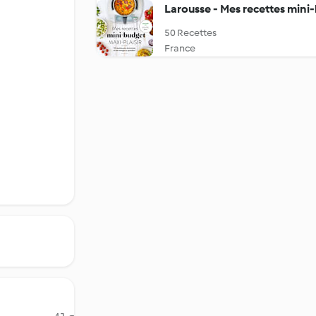
Larousse - Mes recettes mini-
50 Recettes
France