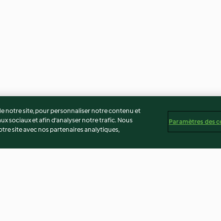
 notre site, pour personnaliser notre contenu et
ux sociaux et afin d’analyser notre trafic. Nous
Paramètres des c
re site avec nos partenaires analytiques,
artichauts
Kebbeh (boulettes au bœuf et
Café mocha
au boulgour)