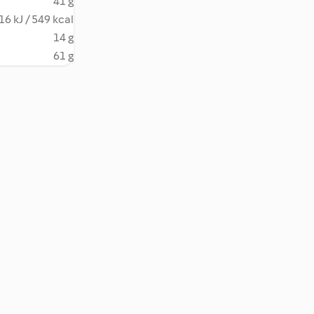
41 g
16 kJ / 549 kcal
14 g
61 g