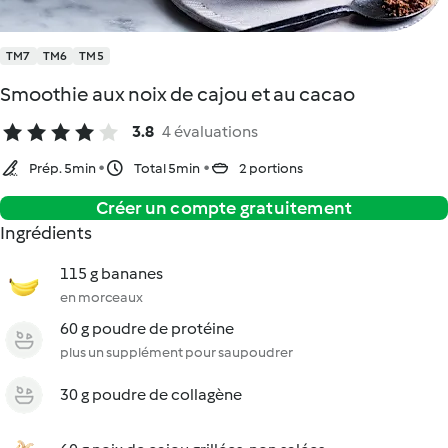
TM7
TM6
TM5
Smoothie aux noix de cajou et au cacao
3.8
4 évaluations
Prép. 5min
Total 5min
2 portions
Créer un compte gratuitement
Ingrédients
115 g bananes
en morceaux
60 g poudre de protéine
plus un supplément pour saupoudrer
30 g poudre de collagène