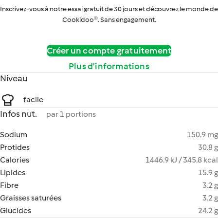
Inscrivez-vous à notre essai gratuit de 30 jours et découvrez le monde de
Cookidoo®. Sans engagement.
Créer un compte gratuitement
Plus d’informations
Niveau
facile
Infos nut.
par 1 portions
Sodium
150.9 mg
Protides
30.8 g
Calories
1446.9 kJ / 345.8 kcal
Lipides
15.9 g
Fibre
3.2 g
Graisses saturées
3.2 g
Glucides
24.2 g