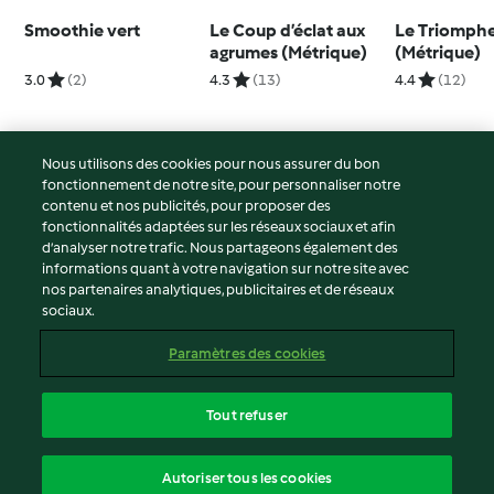
Smoothie vert
Le Coup d’éclat aux
Le Triomphe
agrumes (Métrique)
(Métrique)
3.0
(2)
4.3
(13)
4.4
(12)
Nous utilisons des cookies pour nous assurer du bon
fonctionnement de notre site, pour personnaliser notre
© Copyright 2026
contenu et nos publicités, pour proposer des
fonctionnalités adaptées sur les réseaux sociaux et afin
Conditions d'utilisation
d’analyser notre trafic. Nous partageons également des
Politique de confidentialité
informations quant à votre navigation sur notre site avec
Non-responsabilité
nos partenaires analytiques, publicitaires et de réseaux
sociaux.
Mentions légales
Cookies
Paramètres des cookies
Contenu du rapport
Résilier le contrat
Tout refuser
Déclaration d'accessibilité
français
Autoriser tous les cookies