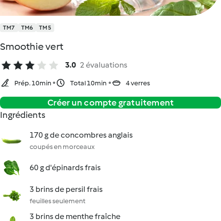
TM7
TM6
TM5
Smoothie vert
3.0
2 évaluations
Prép. 10min
Total 10min
4 verres
Créer un compte gratuitement
Ingrédients
170 g de concombres anglais
coupés en morceaux
60 g d'épinards frais
3 brins de persil frais
feuilles seulement
3 brins de menthe fraîche