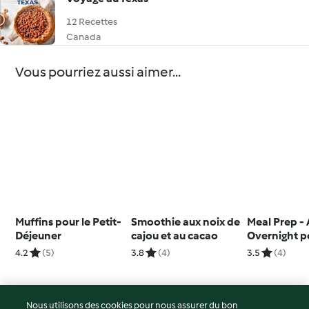
12 Recettes
Canada
Vous pourriez aussi aimer...
Muffins pour le Petit-
Smoothie aux noix de
Meal Prep - 
Déjeuner
cajou et au cacao
Overnight p
smoothie a
4.2
(5)
3.8
(4)
3.5
(4)
légumes, mu
chocolat et 
Nous utilisons des cookies pour nous assurer du bon