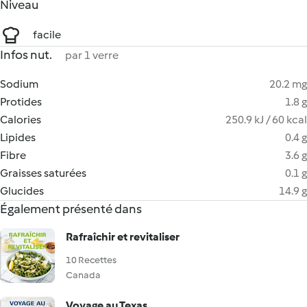
Niveau
facile
Infos nut.
par 1 verre
Sodium
20.2 mg
Protides
1.8 g
Calories
250.9 kJ / 60 kcal
Lipides
0.4 g
Fibre
3.6 g
Graisses saturées
0.1 g
Glucides
14.9 g
Également présenté dans
Rafraîchir et revitaliser
10 Recettes
Canada
Voyage au Texas