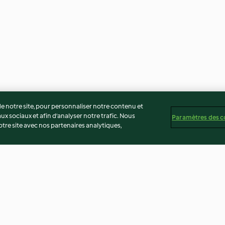
 notre site, pour personnaliser notre contenu et
ux sociaux et afin d’analyser notre trafic. Nous
Paramètres des c
re site avec nos partenaires analytiques,
Grog chocolat orange
Petits choux à l