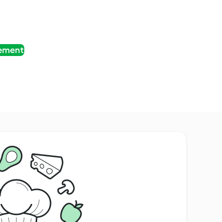
tement