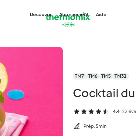
Découvrir
Abonnement
Aide
TM7
TM6
TM5
TM31
Cocktail d
4.4
22 éva
Prép. 5min