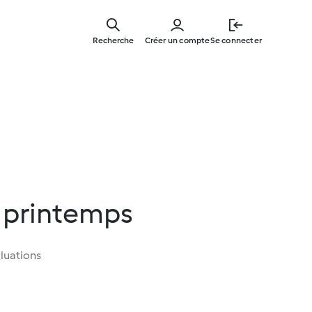
Skip
to
Recherche
Créer un compte
Se connecter
main
content
u printemps
luations