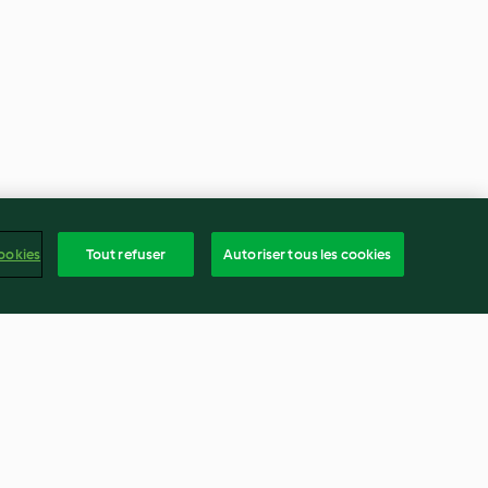
ookies
Tout refuser
Autoriser tous les cookies
'indienne
Boulettes de viande ovnis