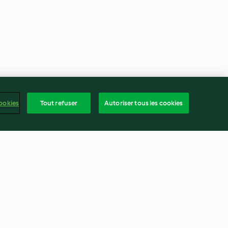
ookies
Tout refuser
Autoriser tous les cookies
rge musquée
Côtelettes d'agneau sous vide
glaçage à
avec sauce à la menthe
5.0
(11)