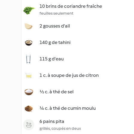
10 brins de coriandre fraîche
feuilles seulement
2 gousses d'ail
140 g de tahini
115 g d'eau
1 c. à soupe de jus de citron
½ c. à thé de sel
¼ c. à thé de cumin moulu
6 pains pita
grillés, coupés en deux