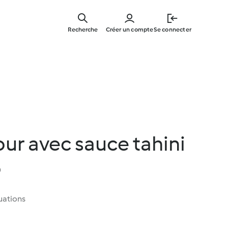
Skip
to
Recherche
Créer un compte
Se connecter
main
content
our avec sauce tahini
o
uations