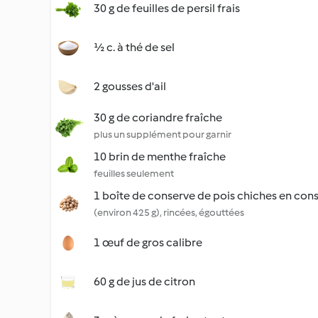
30 g de feuilles de persil frais
½ c. à thé de sel
2 gousses d'ail
30 g de coriandre fraîche
plus un supplément pour garnir
10 brin de menthe fraîche
feuilles seulement
1 boîte de conserve de pois chiches en con
(environ 425 g), rincées, égouttées
1 œuf de gros calibre
60 g de jus de citron