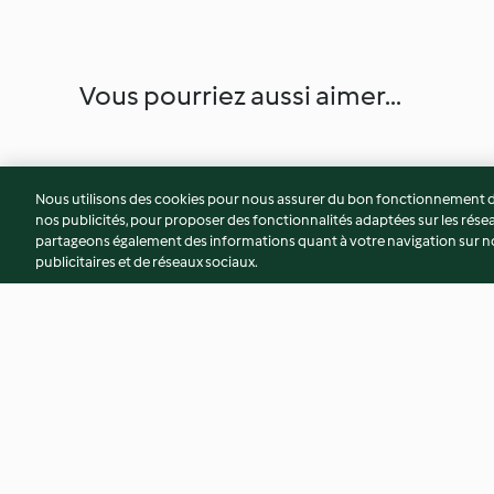
Vous pourriez aussi aimer...
Nous utilisons des cookies pour nous assurer du bon fonctionnement de
nos publicités, pour proposer des fonctionnalités adaptées sur les résea
partageons également des informations quant à votre navigation sur not
publicitaires et de réseaux sociaux.
Baguette végétalienne au
Steak frotté au caf
"Thon"
aux câpres
5.0
(2)
4.0
(3)