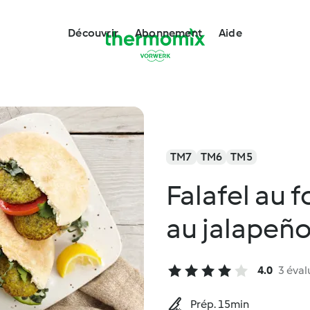
Découvrir
Abonnement
Aide
TM7
TM6
TM5
Falafel au f
au jalapeñ
4.0
3 éval
Prép. 15min