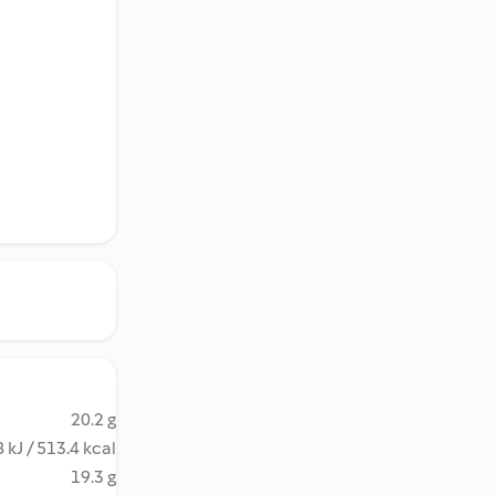
20.2 g
 kJ / 513.4 kcal
19.3 g