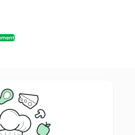
tement