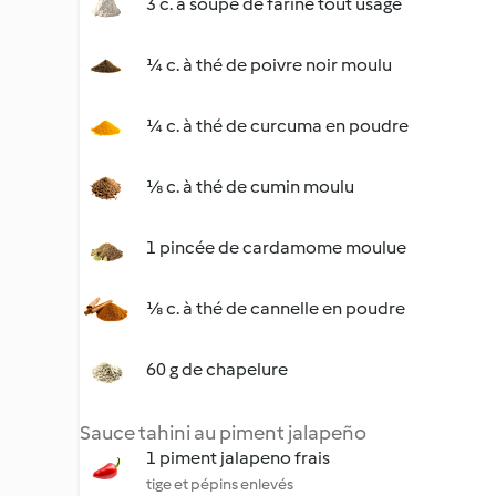
3 c. à soupe de farine tout usage
¼ c. à thé de poivre noir moulu
¼ c. à thé de curcuma en poudre
⅛ c. à thé de cumin moulu
1 pincée de cardamome moulue
⅛ c. à thé de cannelle en poudre
60 g de chapelure
Sauce tahini au piment jalapeño
1 piment jalapeno frais
tige et pépins enlevés