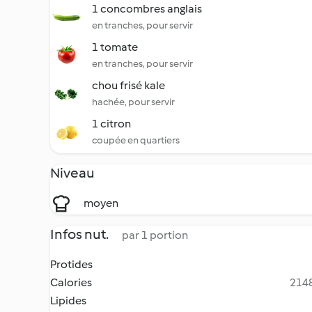
1 concombres anglais
en tranches, pour servir
1 tomate
en tranches, pour servir
chou frisé kale
hachée, pour servir
1 citron
coupée en quartiers
Niveau
moyen
Infos nut.
par 1 portion
Protides
Calories
2148
Lipides