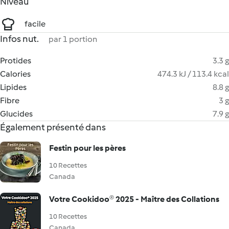
Niveau
facile
Infos nut.
par 1 portion
Protides
3.3 g
Calories
474.3 kJ / 113.4 kcal
Lipides
8.8 g
Fibre
3 g
Glucides
7.9 g
Également présenté dans
Festin pour les pères
10 Recettes
Canada
Votre Cookidoo® 2025 - Maître des Collations
10 Recettes
Canada