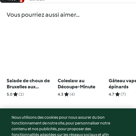
Vous pourriez aussi aimer...
Salade de choux de
Coleslaw au
Gâteau vape
Bruxelles aux
Découpe-Minute
épinards
canneberges et aux
5.0
(2)
4.3
(4)
4.7
(7)
amandes
Nous utilisons des cookies pour nous assurer du bon
fonctionnement de notre site, pour personnaliser notre
© Copyright 2026
contenu et nos publicités, pour proposer des
fonctionnalités adaptées sur les réseaux sociaux et afin