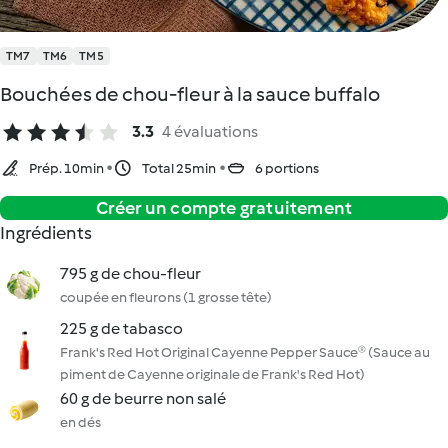
TM7
TM6
TM5
Bouchées de chou-fleur à la sauce buffalo
3.3
4 évaluations
Prép. 10min
Total 25min
6 portions
Créer un compte gratuitement
Ingrédients
795 g de chou-fleur
coupée en fleurons (1 grosse tête)
225 g de tabasco
Frank's Red Hot Original Cayenne Pepper Sauce® (Sauce au
piment de Cayenne originale de Frank's Red Hot)
60 g de beurre non salé
en dés