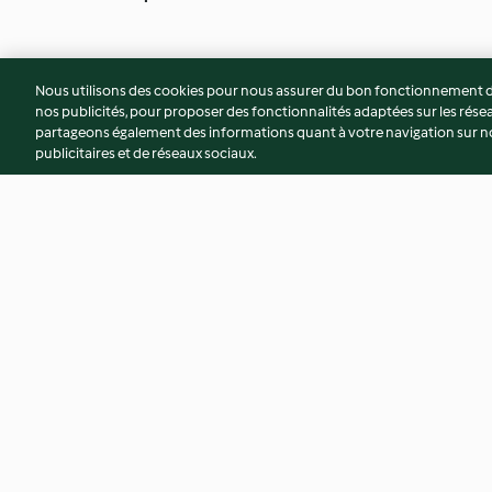
Nous utilisons des cookies pour nous assurer du bon fonctionnement de
nos publicités, pour proposer des fonctionnalités adaptées sur les résea
partageons également des informations quant à votre navigation sur not
publicitaires et de réseaux sociaux.
Gâteau aux carottes cuit à la
Camembert aux ca
vapeur
et aux amandes
4.7
(6)
4.3
(6)
© Copyright 2026