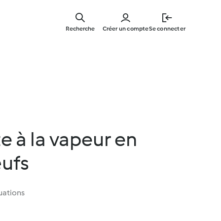
Skip
to
Recherche
Créer un compte
Se connecter
main
content
te à la vapeur en
ufs
uations