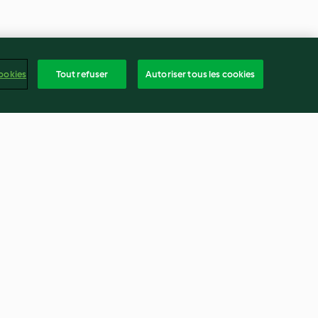
ookies
Tout refuser
Autoriser tous les cookies
pour fajitas
Jalapenos farcis
4.8
(4)