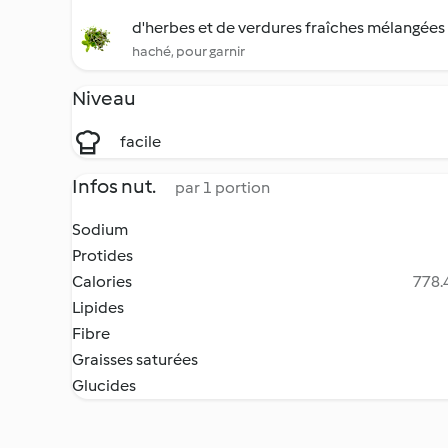
d'herbes et de verdures fraîches mélangées
haché, pour garnir
Niveau
facile
Infos nut.
par 1 portion
Sodium
Protides
Calories
778.4
Lipides
Fibre
Graisses saturées
Glucides