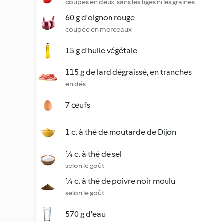
coupés en deux, sans les tiges ni les graines
60 g d'oignon rouge
coupée en morceaux
15 g d'huile végétale
115 g de lard dégraissé, en tranches
en dés
7 œufs
1 c. à thé de moutarde de Dijon
¼ c. à thé de sel
selon le goût
¼ c. à thé de poivre noir moulu
selon le goût
570 g d'eau