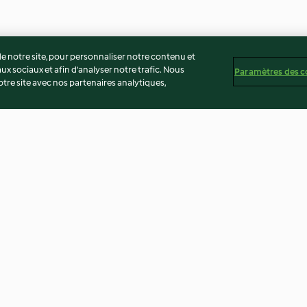
 notre site, pour personnaliser notre contenu et
ux sociaux et afin d’analyser notre trafic. Nous
Paramètres des c
re site avec nos partenaires analytiques,
nneberges
Chaudrée de poisson et fruits
Assaisonnement 
de mer
5.0
(7)
5.0
(3)