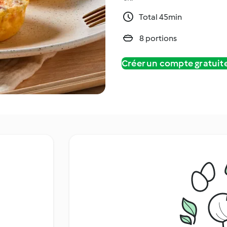
Total 45min
8 portions
Créer un compte gratui