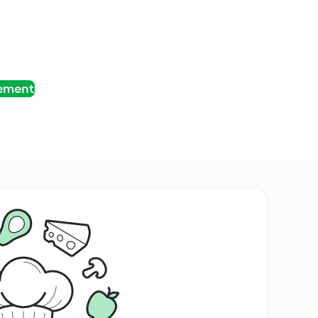
tement