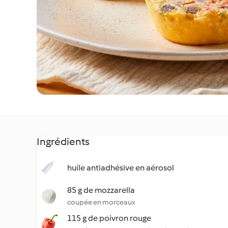
Ingrédients
huile antiadhésive en aérosol
85 g de mozzarella
coupée en morceaux
115 g de poivron rouge