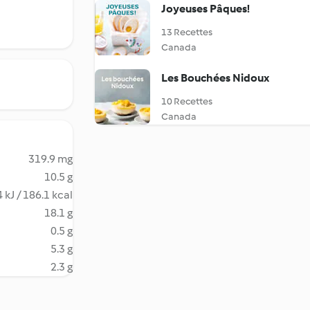
Joyeuses Pâques!
13 Recettes
Canada
Les Bouchées Nidoux
10 Recettes
Canada
319.9 mg
10.5 g
 kJ / 186.1 kcal
18.1 g
0.5 g
5.3 g
2.3 g