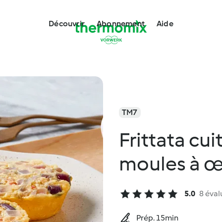
Découvrir
Abonnement
Aide
TM7
Frittata cui
moules à œ
5.0
8 éval
Prép. 15min