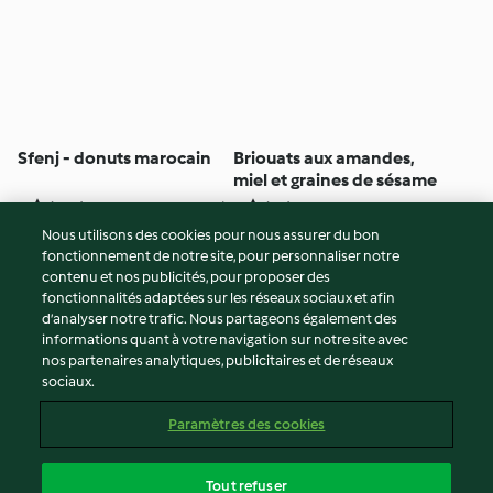
Sfenj - donuts marocain
Briouats aux amandes,
miel et graines de sésame
3
(168)
2h 45min
5
(92)
2h
Nous utilisons des cookies pour nous assurer du bon
fonctionnement de notre site, pour personnaliser notre
© Copyright 2026
contenu et nos publicités, pour proposer des
fonctionnalités adaptées sur les réseaux sociaux et afin
Conditions d'utilisation
d’analyser notre trafic. Nous partageons également des
Politique de confidentialité
informations quant à votre navigation sur notre site avec
Non-responsabilité
nos partenaires analytiques, publicitaires et de réseaux
sociaux.
Mentions légales
Cookies
Paramètres des cookies
Contenu du rapport
Résilier le contrat
Tout refuser