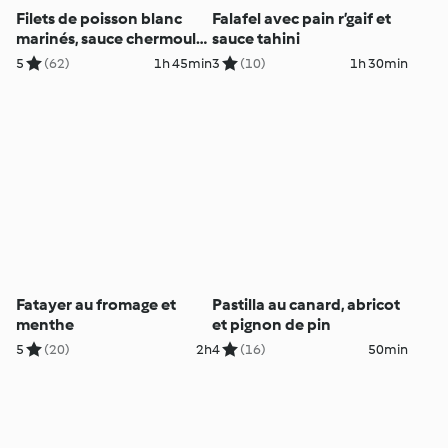
Filets de poisson blanc
Falafel avec pain r’gaif et
marinés, sauce chermoula
sauce tahini
et salade de couscous
5
(62)
1h 45min
3
(10)
1h 30min
Fatayer au fromage et
Pastilla au canard, abricot
menthe
et pignon de pin
5
(20)
2h
4
(16)
50min