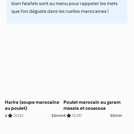
bien falafels sont au menu pour rappeler les mets
que l’on déguste dans les ruelles marocaines !
Harira (soupe marocaine
Poulet marocain au garam
au poulet)
masala et couscous
4
(325)
55min
5
(529)
50min