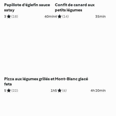
Papillote d'églefin sauce
Confit de canard aux
satay
petits légumes
3
(18)
40min
4
(14)
35min
Pizza aux légumes grillés et
Mont-Blanc glacé
feta
5
(22)
1h
5
(6)
4h 20min