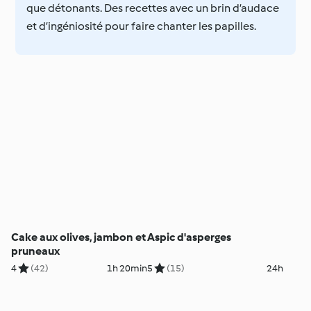
que détonants. Des recettes avec un brin d’audace
et d’ingéniosité pour faire chanter les papilles.
Cake aux olives, jambon et
Aspic d'asperges
pruneaux
4
(42)
1h 20min
5
(15)
24h