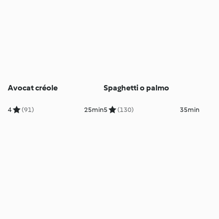
Avocat créole
Spaghetti o palmo
4
(91)
25min
5
(130)
35min