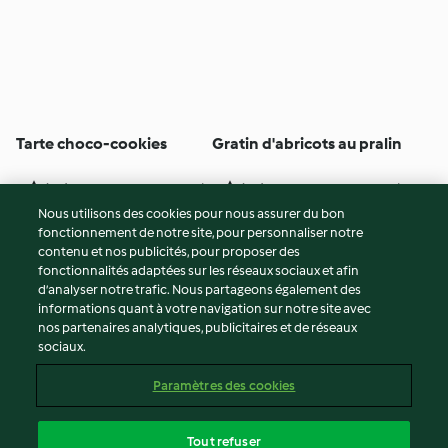
Tarte choco-cookies
Gratin d'abricots au pralin
4
(76)
12h 25min
4
(21)
30min
Nous utilisons des cookies pour nous assurer du bon
fonctionnement de notre site, pour personnaliser notre
© Copyright 2026
contenu et nos publicités, pour proposer des
fonctionnalités adaptées sur les réseaux sociaux et afin
Conditions d'utilisation
d’analyser notre trafic. Nous partageons également des
Politique de confidentialité
informations quant à votre navigation sur notre site avec
Non-responsabilité
nos partenaires analytiques, publicitaires et de réseaux
sociaux.
Mentions légales
Cookies
Paramètres des cookies
Contenu du rapport
Résilier le contrat
Tout refuser