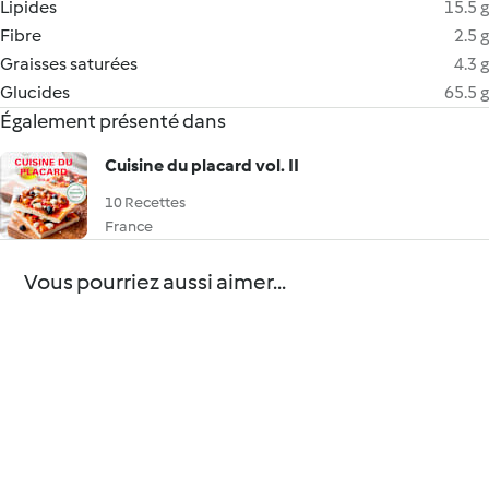
Lipides
15.5 g
Fibre
2.5 g
Graisses saturées
4.3 g
Glucides
65.5 g
Également présenté dans
Cuisine du placard vol. II
10 Recettes
France
Vous pourriez aussi aimer...