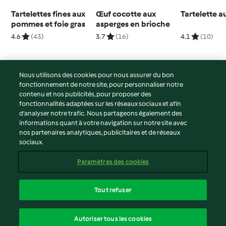
Tartelettes fines aux
Œuf cocotte aux
Tartelette au
pommes et foie gras
asperges en brioche
4.6
(43)
3.7
(16)
4.1
(10)
Nous utilisons des cookies pour nous assurer du bon
fonctionnement de notre site, pour personnaliser notre
© Copyright 2026
contenu et nos publicités, pour proposer des
fonctionnalités adaptées sur les réseaux sociaux et afin
Conditions d'utilisation
d’analyser notre trafic. Nous partageons également des
Politique de confidentialité
informations quant à votre navigation sur notre site avec
Non-responsabilité
nos partenaires analytiques, publicitaires et de réseaux
sociaux.
Mentions légales
Cookies
Paramètres des cookies
Contenu du rapport
Résilier le contrat
Tout refuser
Déclaration d'accessibilité
français
Autoriser tous les cookies