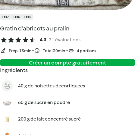
TM7
TM6
TM5
Gratin d'abricots au pralin
4.3
21 évaluations
Prép. 15min
Total 30min
4 portions
Créer un compte gratuitement
Ingrédients
40 g de noisettes décortiquées
60 g de sucre en poudre
200 g de lait concentré sucré