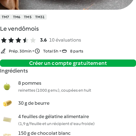
TM7
TM6
TM5
TM31
Le vendômois
3.6
10 évaluations
Prép. 30min
Total 5h
8 parts
Créer un compte gratuitement
Ingrédients
8 pommes
reinettes (1000 g env.), coupées en huit
30 g de beurre
4 feuilles de gélatine alimentaire
(1,9 g/feuille et un récipient d'eau froide)
150 g de chocolat blanc