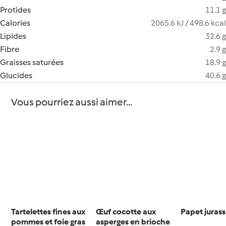
Protides
11.1 g
Calories
2065.6 kJ / 498.6 kcal
Lipides
32.6 g
Fibre
2.9 g
Graisses saturées
18.9 g
Glucides
40.6 g
Vous pourriez aussi aimer...
Tartelettes fines aux
Œuf cocotte aux
Papet jurass
pommes et foie gras
asperges en brioche