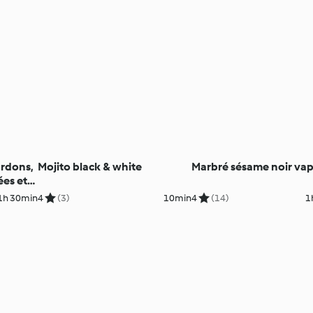
ardons,
Mojito black & white
Marbré sésame noir va
ées et
1h 30min
4
(3)
10min
4
(14)
1