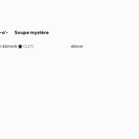
-o'-
Soupe mystère
h 30min
5
(127)
40min