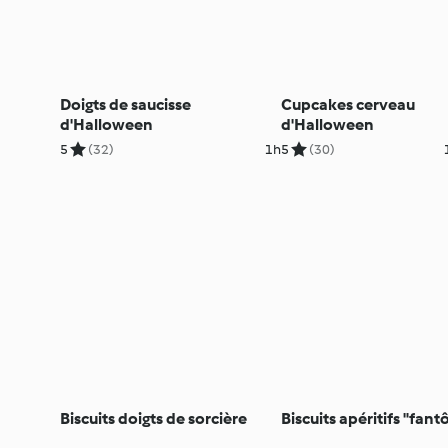
Doigts de saucisse
Cupcakes cerveau
d'Halloween
d'Halloween
5
(32)
1h
5
(30)
Biscuits doigts de sorcière
Biscuits apéritifs "fan