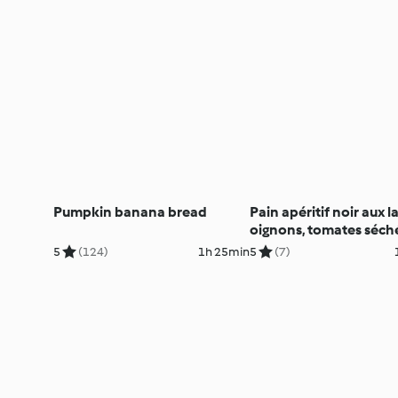
Pumpkin banana bread
Pain apéritif noir aux l
oignons, tomates séch
béchamel
5
(124)
1h 25min
5
(7)