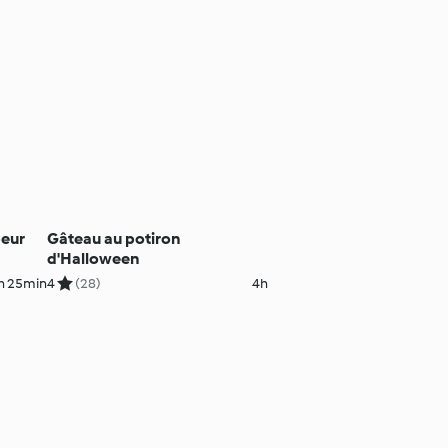
peur
Gâteau au potiron
d'Halloween
h 25min
4
(28)
4h