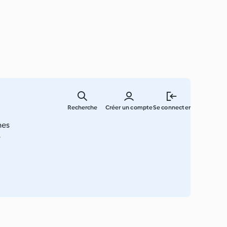
Skip
to
Recherche
Créer un compte
Se connecter
main
content
nes
r