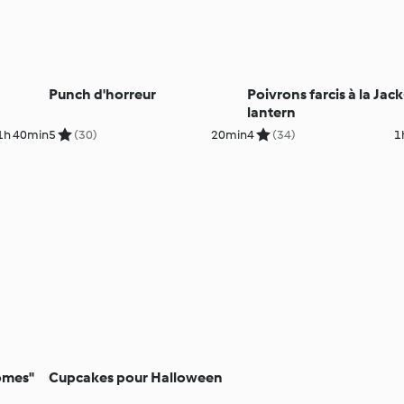
Punch d'horreur
Poivrons farcis à la Jack
lantern
1h 40min
5
(30)
20min
4
(34)
1
tômes"
Cupcakes pour Halloween