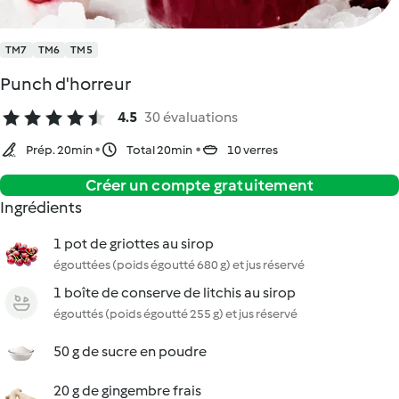
TM7
TM6
TM5
Punch d'horreur
4.5
30 évaluations
Prép. 20min
Total 20min
10 verres
Créer un compte gratuitement
Ingrédients
1 pot de griottes au sirop
égouttées (poids égoutté 680 g) et jus réservé
1 boîte de conserve de litchis au sirop
égouttés (poids égoutté 255 g) et jus réservé
50 g de sucre en poudre
20 g de gingembre frais