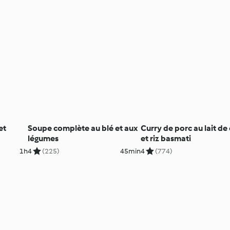
et
Soupe complète au blé et aux
Curry de porc au lait de
légumes
et riz basmati
1h
4
(225)
45min
4
(774)