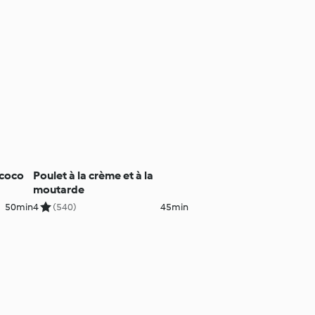
 coco
Poulet à la crème et à la
moutarde
50min
4
(540)
45min