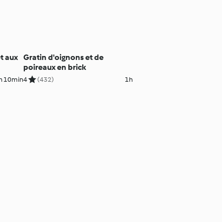
et aux
Gratin d'oignons et de
poireaux en brick
h 10min
4
(432)
1h