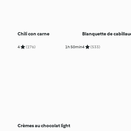
Chili con carne
Blanquette de cabillau
4
(276)
1h 50min
4
(533)
Crèmes au chocolat light