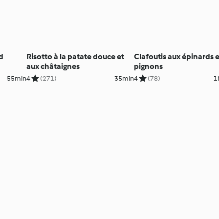
d
Risotto à la patate douce et
Clafoutis aux épinards 
aux châtaignes
pignons
55min
4
(271)
35min
4
(78)
1