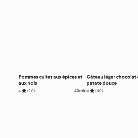
Pommes cuites aux épices et
Gâteau léger chocolat 
aux noix
patate douce
4
(10)
40min
4
(40)