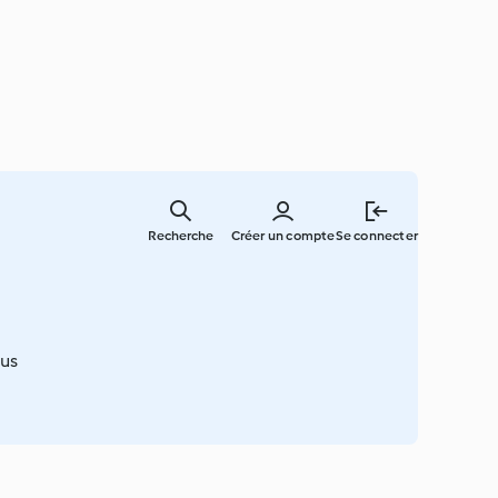
Skip
to
Recherche
Créer un compte
Se connecter
main
content
ous