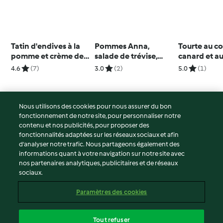
Tatin d'endives à la
Pommes Anna,
Tourte au co
pomme et crème de
salade de trévise,
canard et a
comté
poires et sauce au
marrons
4.6
(7)
3.0
(2)
5.0
(1)
bleu
Nous utilisons des cookies pour nous assurer du bon
fonctionnement de notre site, pour personnaliser notre
© Copyright 2026
contenu et nos publicités, pour proposer des
fonctionnalités adaptées sur les réseaux sociaux et afin
Conditions d'utilisation
d’analyser notre trafic. Nous partageons également des
Politique de confidentialité
informations quant à votre navigation sur notre site avec
Non-responsabilité
nos partenaires analytiques, publicitaires et de réseaux
sociaux.
Mentions légales
Cookies
Paramètres des cookies
Contenu du rapport
Résilier le contrat
Tout refuser