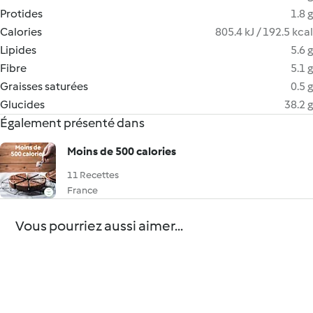
Protides
1.8 g
Calories
805.4 kJ / 192.5 kcal
Lipides
5.6 g
Fibre
5.1 g
Graisses saturées
0.5 g
Glucides
38.2 g
Également présenté dans
Moins de 500 calories
11 Recettes
France
Vous pourriez aussi aimer...