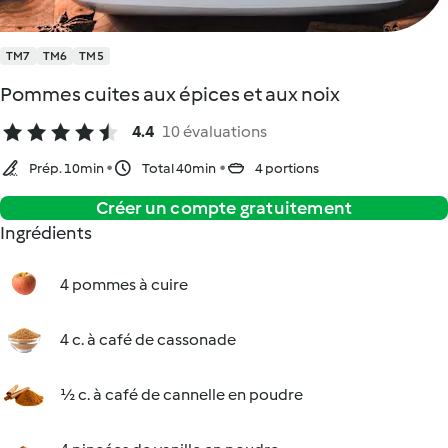
TM7
TM6
TM5
Pommes cuites aux épices et aux noix
4.4
10 évaluations
Prép. 10min
Total 40min
4 portions
Créer un compte gratuitement
Ingrédients
4 pommes à cuire
4 c. à café de cassonade
½ c. à café de cannelle en poudre