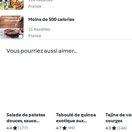
France
Moins de 500 calories
11 Recettes
France
Vous pourriez aussi aimer...
Salade de patates
Taboulé de quinoa
Tajine de ve
douces, sauce
exotique aux
courges
moutarde
crevettes
4.4
(177)
4.7
(99)
4.3
(146)