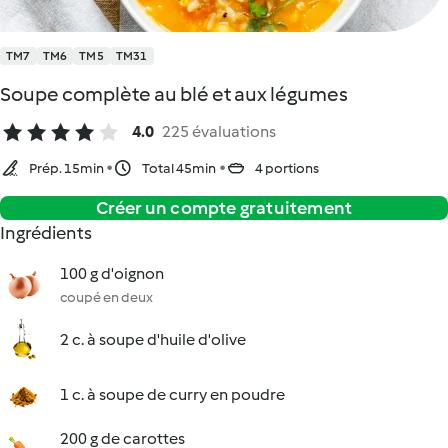
TM7
TM6
TM5
TM31
Soupe complète au blé et aux légumes
4.0
225 évaluations
Prép. 15min
Total 45min
4 portions
Créer un compte gratuitement
Ingrédients
100 g d'oignon
coupé en deux
2 c. à soupe d'huile d'olive
1 c. à soupe de curry en poudre
200 g de carottes