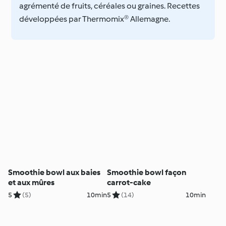
agrémenté de fruits, céréales ou graines. Recettes
développées par Thermomix® Allemagne.
Smoothie bowl aux baies
Smoothie bowl façon
et aux mûres
carrot-cake
5
(5)
10min
5
(14)
10min