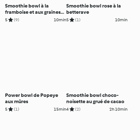
Smoothie bowl à la
Smoothie bowl rose à la
framboise et aux graines
betterave
de chia
5
(9)
10min
5
(1)
10min
Power bowl de Popeye
Smoothie bowl choco-
aux mûres
noisette au grué de cacao
5
(1)
15min
4
(2)
2h 10min