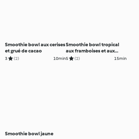
Smoothie bowl aux cerises
Smoothie bowl tropical
et grué de cacao
aux framboises et aux
graines de chanvre
3
(2)
10min
5
(2)
15min
Smoothie bowl jaune