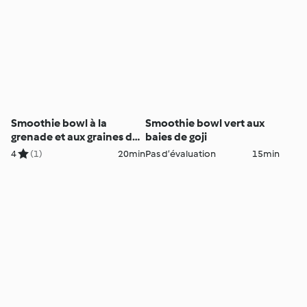
Smoothie bowl à la
Smoothie bowl vert aux
grenade et aux graines de
baies de goji
chia
4
(1)
20min
Pas d’évaluation
15min