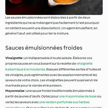
Les sauces émulsionnées sont élaborées à partir de deux
ingrédients qui ne se mélangent pas facilement (c’est pourquoi
on obtient souvent une dissociation). Un agent émulsifiant, en
général l’œuf, est utilisé pour lier la mixture.
Sauces émulsionnées froides
Vinaigrette :
un indispensable à toute salade. Élaborez vos
propres sauces en vous basant sur la recette de
vinaigrette
balsamique à la moutarde
. Essayez différentes sortes d’huiles et
de vinaigres, puis agrémentez avec les assaisonnements et les
saveurs de votre choix. Les vinaigrettes peuvent aussi servir de
marinade pour la viande et le poisson.
Mayonnaise :
une sauce froide traditionnelle émulsionnée à
partir de jaunes d’œufs. Optez pour
une mayonnaise de base
ou
variez les saveurs avec
une version parfumée aux herbes
aromatiques
. Et si vous êtes à court d'œufs, nous avons
la recette