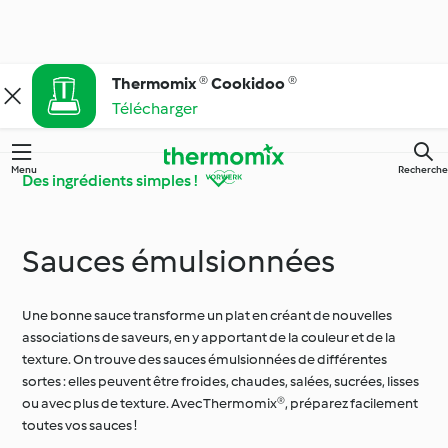
Thermomix ® Cookidoo ®
Télécharger
Menu
Recherche
Des ingrédients simples !
Sauces émulsionnées
Faites connaissance
Apprendre avec
avec Cookidoo®
Cookidoo®
Une bonne sauce transforme un plat en créant de nouvelles
associations de saveurs, en y apportant de la couleur et de la
Thermomix® conseils
Des ingrédients
& astuces
simples !
texture. On trouve des sauces émulsionnées de différentes
sortes : elles peuvent être froides, chaudes, salées, sucrées, lisses
ou avec plus de texture. Avec Thermomix®, préparez facilement
toutes vos sauces !
Cuisine de tous les
Régimes particuliers et
jours
tendances