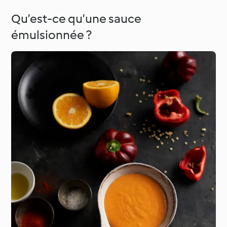
Qu’est-ce qu’une sauce
émulsionnée ?
Occasions spéciales et
Autour du monde avec
saisons
Cookidoo®