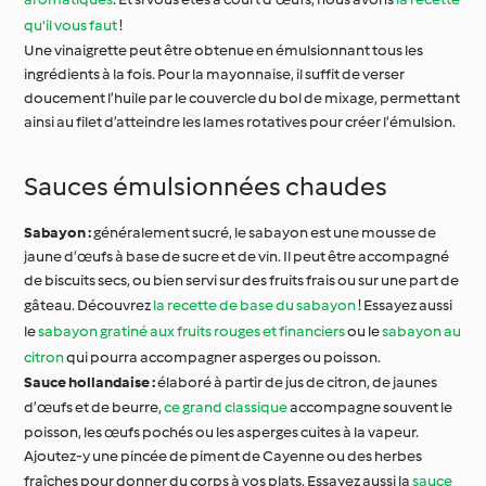
qu'il vous faut
!
Une vinaigrette peut être obtenue en émulsionnant tous les
ingrédients à la fois. Pour la mayonnaise, il suffit de verser
doucement l’huile par le couvercle du bol de mixage, permettant
ainsi au filet d’atteindre les lames rotatives pour créer l’émulsion.
Sauces émulsionnées chaudes
Sabayon :
généralement sucré, le sabayon est une mousse de
jaune d’œufs à base de sucre et de vin. Il peut être accompagné
de biscuits secs, ou bien servi sur des fruits frais ou sur une part de
gâteau. Découvrez
la recette de base du sabayon
! Essayez aussi
le
sabayon gratiné aux fruits rouges et financiers
ou le
sabayon au
citron
qui pourra accompagner asperges ou poisson.
Sauce hollandaise :
élaboré à partir de jus de citron, de jaunes
d’œufs et de beurre,
ce grand classique
accompagne souvent le
poisson, les œufs pochés ou les asperges cuites à la vapeur.
Ajoutez-y une pincée de piment de Cayenne ou des herbes
fraîches pour donner du corps à vos plats. Essayez aussi la
sauce