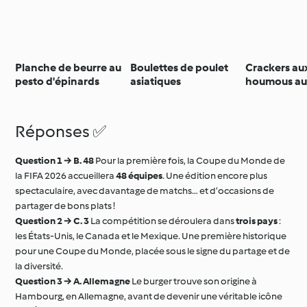
Planche de beurre au
Boulettes de poulet
Crackers aux
pesto d'épinards
asiatiques
houmous au
et mousses 
chocolat
Réponses ✅
Question 1 → B. 48
Pour la première fois, la Coupe du Monde de
la FIFA 2026 accueillera
48 équipes
. Une édition encore plus
spectaculaire, avec davantage de matchs… et d’occasions de
partager de bons plats !
Question 2 → C. 3
La compétition se déroulera dans
trois pays
:
les États-Unis, le Canada et le Mexique. Une première historique
pour une Coupe du Monde, placée sous le signe du partage et de
la diversité.
Question 3 → A. Allemagne
Le burger trouve son origine à
Hambourg, en Allemagne, avant de devenir une véritable icône