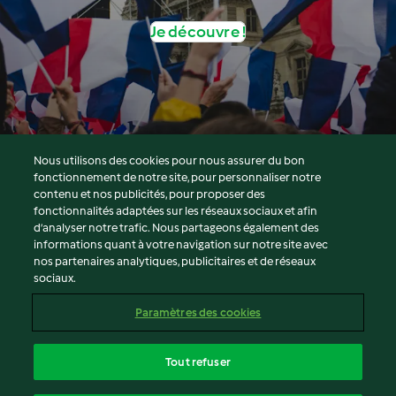
Je découvre !
Nous utilisons des cookies pour nous assurer du bon
fonctionnement de notre site, pour personnaliser notre
© Copyright 2026
contenu et nos publicités, pour proposer des
fonctionnalités adaptées sur les réseaux sociaux et afin
Conditions d'utilisation
d’analyser notre trafic. Nous partageons également des
Politique de confidentialité
informations quant à votre navigation sur notre site avec
Non-responsabilité
nos partenaires analytiques, publicitaires et de réseaux
sociaux.
Mentions légales
Cookies
Paramètres des cookies
Contenu du rapport
Résilier le contrat
Tout refuser
Déclaration d'accessibilité