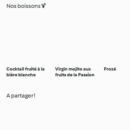
Nos boissons🍹
Cocktail fruité à la
Virgin mojito aux
Frozé
bière blanche
fruits de la Passion
A partager !