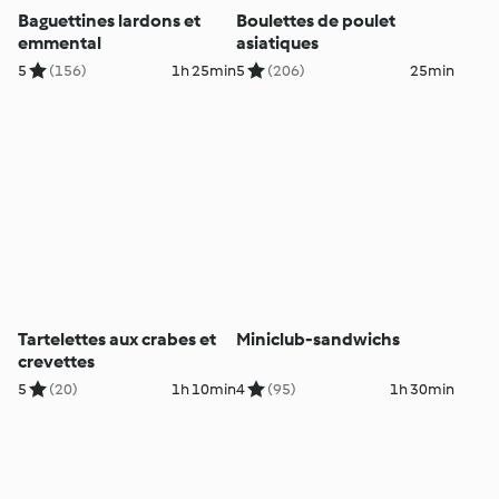
Baguettines lardons et
Boulettes de poulet
emmental
asiatiques
5
(156)
1h 25min
5
(206)
25min
Tartelettes aux crabes et
Miniclub-sandwichs
crevettes
5
(20)
1h 10min
4
(95)
1h 30min