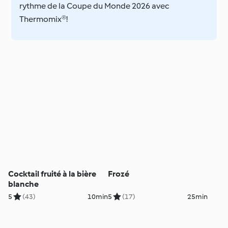
rythme de la Coupe du Monde 2026 avec
Thermomix®!
Cocktail fruité à la bière
Frozé
blanche
5
(43)
10min
5
(17)
25min