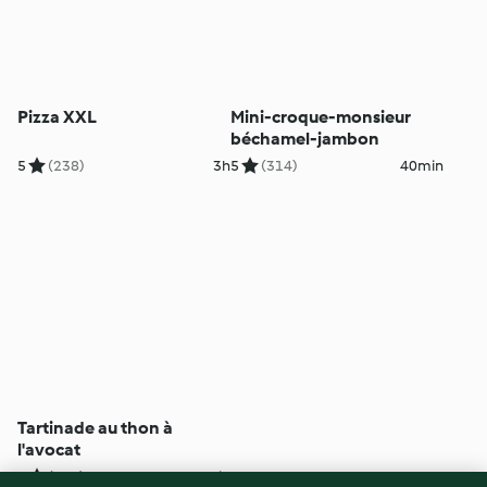
Pizza XXL
Mini-croque-monsieur
béchamel-jambon
5
(238)
3h
5
(314)
40min
Tartinade au thon à
l'avocat
5
(514)
10min