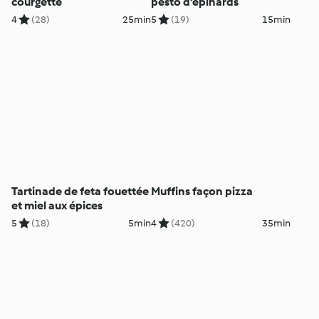
courgette
pesto d'épinards
4
(28)
25min
5
(19)
15min
Tartinade de feta fouettée
Muffins façon pizza
et miel aux épices
5
(18)
5min
4
(420)
35min