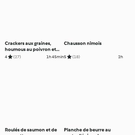
Crackers aux graines,
Chausson nîmois
houmous au poivron et
mousses au chocolat
4
(27)
1h 45min
5
(18)
2h
Roulés de saumon et de
Planche de beurre au